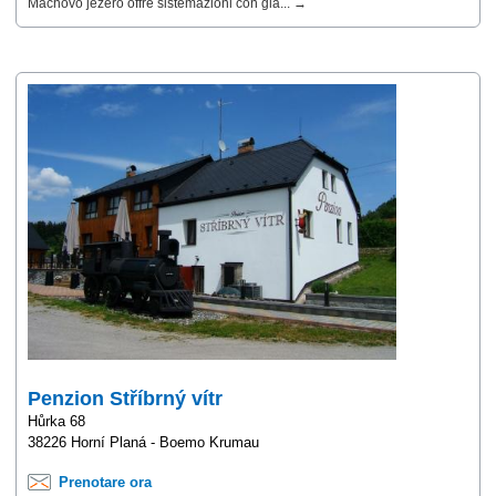
Máchovo jezero offre sistemazioni con gia... →
Penzion Stříbrný vítr
Hůrka 68
38226 Horní Planá - Boemo Krumau
Prenotare ora