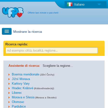
Italiano
Offerte last minute e pacchetti
Mostrare la ricerca
Ricerca rapida
Ricerca rapida:
Viaggi: Ricerca con la mappa
Assistente di ricerca:
Scegliere la regione...
Offerta last minute + Offerta forfettaria
Boemia meridionale
(Jižní Čechy)
Jižní Morava
Karlovy Vary
Altro paese
Hradec Králové
(Královéhradecký)
Liberec
Morava e Slesia
(Morava a Slezsko)
Olomouc
Pardubice