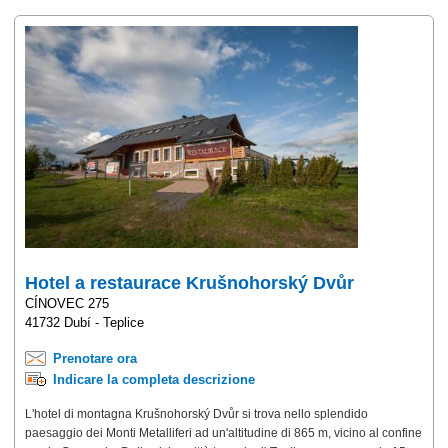
Hotel a restaurace Krušnohorský Dvůr
CÍNOVEC 275
41732 Dubí - Teplice
Prenotare ora
Indicare la completa descrizione
L'hotel di montagna Krušnohorský Dvůr si trova nello splendido
paesaggio dei Monti Metalliferi ad un'altitudine di 865 m, vicino al confine