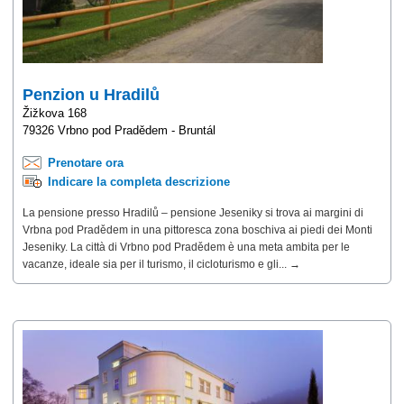
Penzion u Hradilů
Žižkova 168
79326 Vrbno pod Pradědem - Bruntál
Prenotare ora
Indicare la completa descrizione
La pensione presso Hradilů – pensione Jeseniky si trova ai margini di
Vrbna pod Pradědem in una pittoresca zona boschiva ai piedi dei Monti
Jeseniky. La città di Vrbno pod Pradědem è una meta ambita per le
vacanze, ideale sia per il turismo, il cicloturismo e gli... →