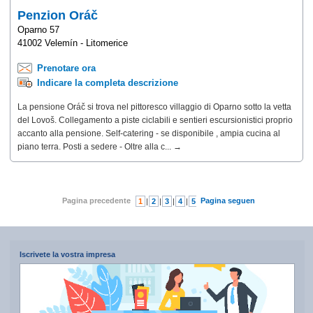
Penzion Oráč
Oparno 57
41002 Velemín - Litomerice
Prenotare ora
Indicare la completa descrizione
La pensione Oráč si trova nel pittoresco villaggio di Oparno sotto la vetta
del Lovoš. Collegamento a piste ciclabili e sentieri escursionistici proprio
accanto alla pensione. Self-catering - se disponibile , ampia cucina al
piano terra. Posti a sedere - Oltre alla c... →
Pagina precedente
Pagina seguente
1
|
2
|
3
|
4
|
5
|
6
|
7
Iscrivete la vostra impresa