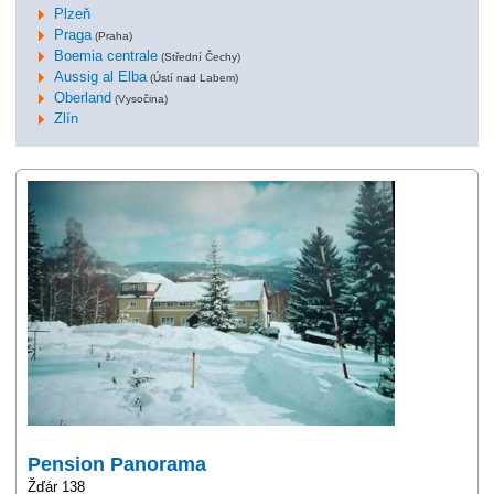
Plzeň
Praga
(Praha)
Boemia centrale
(Střední Čechy)
Aussig al Elba
(Ústí nad Labem)
Oberland
(Vysočina)
Zlín
Pension Panorama
Žďár 138