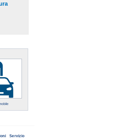
tura
mobile
ioni
Servizio