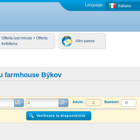
Language:
Italiano
Offerta last minute + Offerta
Altro paese
forfettaria
au farmhouse Býkov
Adulti:
Bambini: