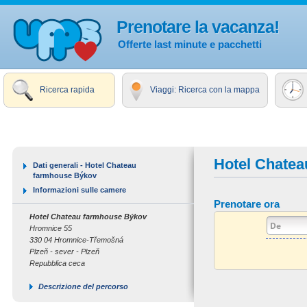
Prenotare la vacanza!
Offerte last minute e pacchetti
Ricerca rapida
Viaggi: Ricerca con la mappa
Hotel Chate
Dati generali - Hotel Chateau
farmhouse Býkov
Informazioni sulle camere
Prenotare ora
Hotel Chateau farmhouse Býkov
Hromnice 55
330 04 Hromnice-Třemošná
Plzeň - sever - Plzeň
Repubblica ceca
Descrizione del percorso