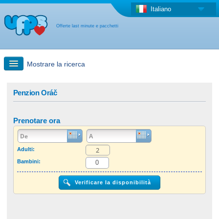
Italiano
Offerte last minute e pacchetti
Mostrare la ricerca
Ricerca rapida
Penzion Oráč
Viaggi: Ricerca con la mappa
Prenotare ora
Offerta last minute + Offerta forfettaria
Adulti:
Bambini:
Altro paese