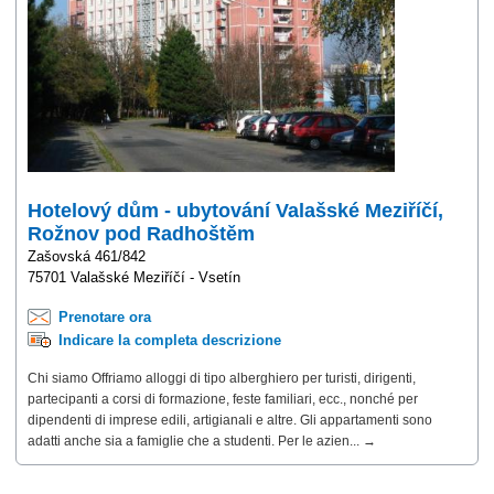
Hotelový dům - ubytování Valašské Meziříčí,
Rožnov pod Radhoštěm
Zašovská 461/842
75701 Valašské Meziříčí - Vsetín
Prenotare ora
Indicare la completa descrizione
Chi siamo Offriamo alloggi di tipo alberghiero per turisti, dirigenti,
partecipanti a corsi di formazione, feste familiari, ecc., nonché per
dipendenti di imprese edili, artigianali e altre. Gli appartamenti sono
adatti anche sia a famiglie che a studenti. Per le azien... →