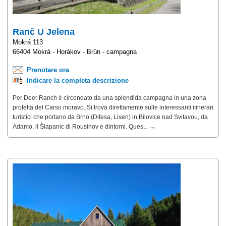
Ranč U Jelena
Mokrá 113
66404 Mokrá - Horákov - Brün - campagna
Prenotare ora
Indicare la completa descrizione
Per Deer Ranch è circondato da una splendida campagna in una zona
protetta del Carso moravo. Si trova direttamente sulle interessanti itinerari
turistici che portano da Brno (Difesa, Lisen) in Bílovice nad Svitavou, da
Adamo, il Šlapanic di Rousínov e dintorni. Ques... →