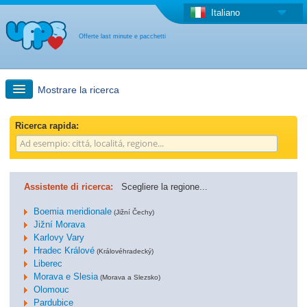
Italiano
Offerte last minute e pacchetti
Mostrare la ricerca
Ricerca rapida
Ricerca rapida:
Viaggi: Ricerca con la mappa
Assistente di ricerca:
Scegliere la regione...
Offerta last minute + Offerta forfettaria
Boemia meridionale
(Jižní Čechy)
Jižní Morava
Karlovy Vary
Altro paese
Hradec Králové
(Královéhradecký)
Liberec
Morava e Slesia
(Morava a Slezsko)
Olomouc
Pardubice