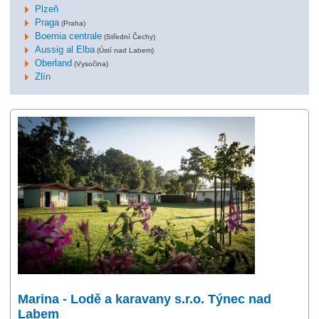
Plzeň
Praga
(Praha)
Boemia centrale
(Střední Čechy)
Aussig al Elba
(Ústí nad Labem)
Oberland
(Vysočina)
Zlín
Marina - Lodě a karavany s.r.o. Týnec nad
Labem