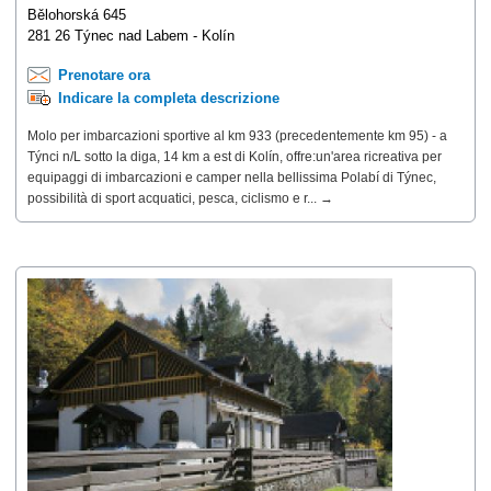
Bělohorská 645
281 26 Týnec nad Labem - Kolín
Prenotare ora
Indicare la completa descrizione
Molo per imbarcazioni sportive al km 933 (precedentemente km 95) - a
Týnci n/L sotto la diga, 14 km a est di Kolín, offre:un'area ricreativa per
equipaggi di imbarcazioni e camper nella bellissima Polabí di Týnec,
possibilità di sport acquatici, pesca, ciclismo e r... →