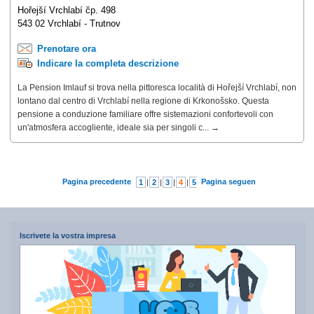
Hořejší Vrchlabí čp. 498
543 02 Vrchlabí - Trutnov
Prenotare ora
Indicare la completa descrizione
La Pension Imlauf si trova nella pittoresca località di Hořejší Vrchlabí, non
lontano dal centro di Vrchlabí nella regione di Krkonošsko. Questa
pensione a conduzione familiare offre sistemazioni confortevoli con
un'atmosfera accogliente, ideale sia per singoli c... →
Pagina precedente
Pagina seguente
1
|
2
|
3
|
4
|
5
|
6
|
7
Iscrivete la vostra impresa