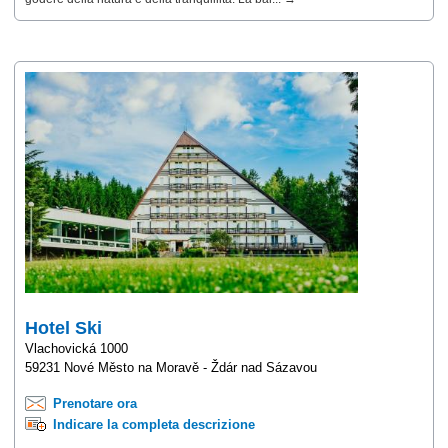
Hotel Ski
Vlachovická 1000
59231 Nové Město na Moravě - Ždár nad Sázavou
Prenotare ora
Indicare la completa descrizione