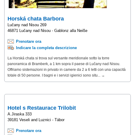
Horská chata Barbora
Lučany nad Nisou 269
46871 Lučany nad Nisou - Gablonz alla Neiße
Prenotare ora
Indicare la completa descrizione
La Horská chata si trova sul versante meridionale sotto la torre
panoramica di Bramberk, a 1 km sopra il paese di Lučany nad Nisou.
Offriamo sistemazioni in privato in camere da 2 a 6 letti con una capacità
totale di 50 persone. I bagni e i servizi igienici sono situ... →
Hotel s Restaurace Trilobit
A.Jiraska 333
39181 Veseli and Luznici - Tábor
Prenotare ora