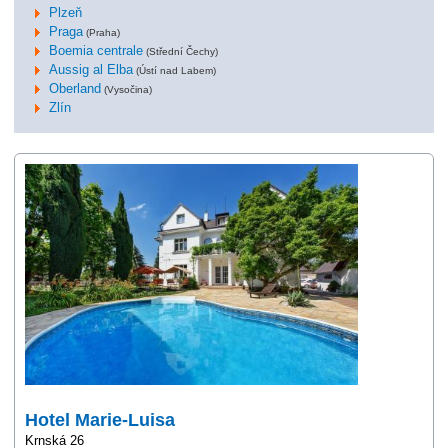
Plzeň
Praga
(Praha)
Boemia centrale
(Střední Čechy)
Aussig al Elba
(Ústí nad Labem)
Oberland
(Vysočina)
Zlín
Hotel Marie-Luisa
Krnská 26