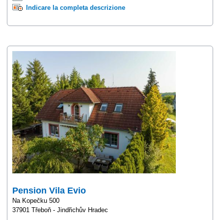
Indicare la completa descrizione
Pension Vila Evio
Na Kopečku 500
37901 Třeboň - Jindřichův Hradec