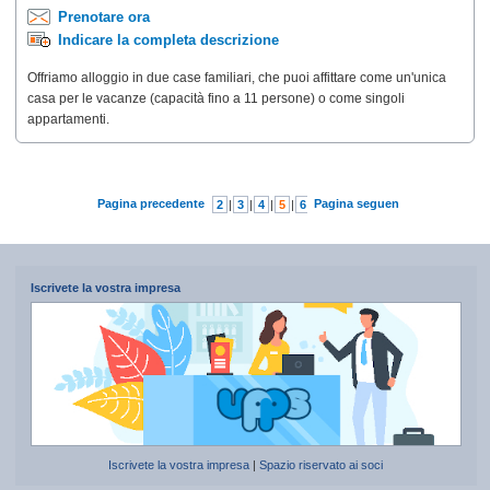
Prenotare ora
Indicare la completa descrizione
Offriamo alloggio in due case familiari, che puoi affittare come un'unica
casa per le vacanze (capacità fino a 11 persone) o come singoli
appartamenti.
Pagina precedente
Pagina seguente
2
|
3
|
4
|
5
|
6
|
7
|
8
Iscrivete la vostra impresa
Iscrivete la vostra impresa
|
Spazio riservato ai soci