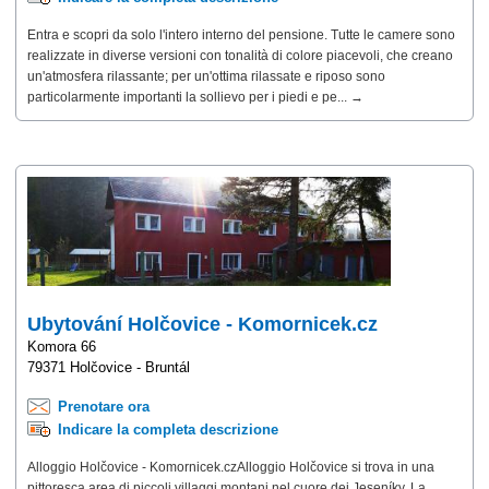
Entra e scopri da solo l'intero interno del pensione. Tutte le camere sono
realizzate in diverse versioni con tonalità di colore piacevoli, che creano
un'atmosfera rilassante; per un'ottima rilassate e riposo sono
particolarmente importanti la sollievo per i piedi e pe... →
Ubytování Holčovice - Komornicek.cz
Komora 66
79371 Holčovice - Bruntál
Prenotare ora
Indicare la completa descrizione
Alloggio Holčovice - Komornicek.czAlloggio Holčovice si trova in una
pittoresca area di piccoli villaggi montani nel cuore dei Jeseníky. La