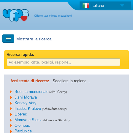
Italiano
Offerte last minute e pacchetti
Mostrare la ricerca
Ricerca rapida
Ricerca rapida:
Viaggi: Ricerca con la mappa
Assistente di ricerca:
Scegliere la regione...
Offerta last minute + Offerta forfettaria
Boemia meridionale
(Jižní Čechy)
Jižní Morava
Karlovy Vary
Altro paese
Hradec Králové
(Královéhradecký)
Liberec
Morava e Slesia
(Morava a Slezsko)
Olomouc
Pardubice