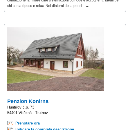
conduzione familiare offre sistemazioni comode e accoglienti, ideali per
chi cerca riposo e relax. Nei dintorni della pensi... →
Penzion Konírna
Huntířov č.p. 73
54401 Vítězná - Trutnov
Prenotare ora
Indicare la completa descrizione