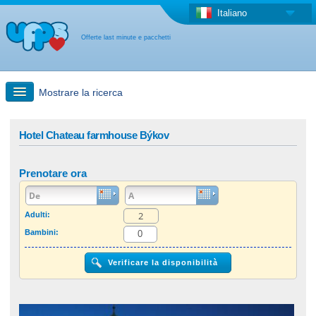
Italiano
Offerte last minute e pacchetti
Mostrare la ricerca
Ricerca rapida
Hotel Chateau farmhouse Býkov
Viaggi: Ricerca con la mappa
Prenotare ora
Offerta last minute + Offerta forfettaria
Adulti:
Bambini:
Altro paese