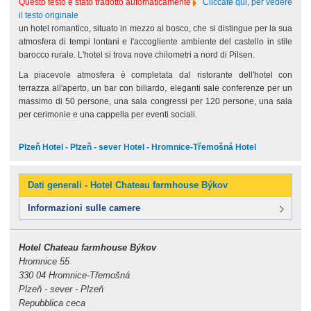
Questo testo è stato tradotto automaticamente
Cliccate qui, per vedere
il testo originale
un hotel romantico, situato in mezzo al bosco, che si distingue per la sua
atmosfera di tempi lontani e l'accogliente ambiente del castello in stile
barocco rurale. L'hotel si trova nove chilometri a nord di Pilsen.
La piacevole atmosfera è completata dal ristorante dell'hotel con
terrazza all'aperto, un bar con biliardo, eleganti sale conferenze per un
massimo di 50 persone, una sala congressi per 120 persone, una sala
per cerimonie e una cappella per eventi sociali.
Plzeň Hotel - Plzeň - sever Hotel - Hromnice-Třemošná Hotel
Dati generali - Hotel Chateau farmhouse Býkov
Informazioni sulle camere
Hotel Chateau farmhouse Býkov
Hromnice 55
330 04 Hromnice-Třemošná
Plzeň - sever - Plzeň
Repubblica ceca