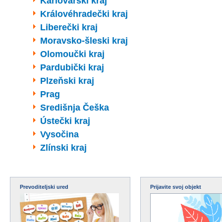
Karlovarski kraj
Královéhradečki kraj
Liberečki kraj
Moravsko-šleski kraj
Olomoučki kraj
Pardubički kraj
Plzeňski kraj
Prag
Središnja Češka
Ústečki kraj
Vysočina
Zlínski kraj
Prevoditeljski ured
Prijavite svoj objekt