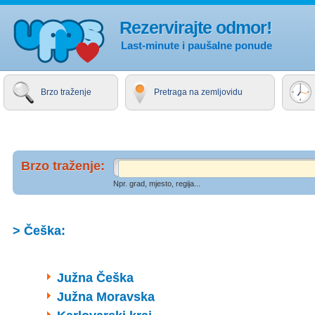
Rezervirajte odmor!
Last-minute i paušalne ponude
Brzo traženje
Pretraga na zemljovidu
Brzo traženje:
Npr. grad, mjesto, regija...
> Češka:
Južna Češka
Južna Moravska