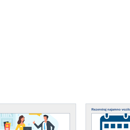
Rezerviraj najamno vozil