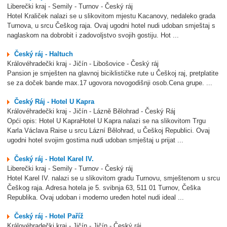
Liberečki kraj - Semily - Turnov - Český ráj
Hotel Kraliček nalazi se u slikovitom mjestu Kacanovy, nedaleko grada
Turnova, u srcu Češkog raja. Ovaj ugodni hotel nudi udoban smještaj s
naglaskom na dobrobit i zadovoljstvo svojih gostiju. Hot ...
Český ráj - Haltuch
Královéhradečki kraj - Jičín - Libošovice - Český ráj
Pansion je smješten na glavnoj biciklističke rute u Češkoj raj, pretplatite
se za doček bande max.17 ugovora novogodišnji osob.Cena grupe. ...
Český Ráj - Hotel U Kapra
Královéhradečki kraj - Jičín - Lázně Bělohrad - Český Ráj
Opći opis: Hotel U KapraHotel U Kapra nalazi se na slikovitom Trgu
Karla Václava Raise u srcu Lázní Bělohrad, u Češkoj Republici. Ovaj
ugodni hotel svojim gostima nudi udoban smještaj u prijat ...
Český ráj - Hotel Karel IV.
Liberečki kraj - Semily - Turnov - Český ráj
Hotel Karel IV. nalazi se u slikovitom gradu Turnovu, smještenom u srcu
Češkog raja. Adresa hotela je 5. svibnja 63, 511 01 Turnov, Češka
Republika. Ovaj udoban i moderno uređen hotel nudi ideal ...
Český ráj - Hotel Paříž
Královéhradečki kraj - Jičín - Jičín - Český ráj