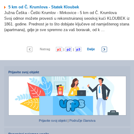
5 km od Č. Krumlova - Statek Kloubek
Južna Češka - Češki Krumlov - Mirkovice - 5 km od Č. Krumlova
Svoj odmor možete provesti u rekonstruiranoj seoskoj kući KLOUBEK iz
1861. godine. Prednost je to što dobijate ključeve od namještenog stana
(apartmana), gdje je sve spremno za vaš boravak, od k ...
Natrag
Dalje
p1
|
p2
|
p3
|
p4
|
p5
|
p6
|
p7
Prijavite svoj objekt
Prijavite svoj objekt
|
Područje članstva