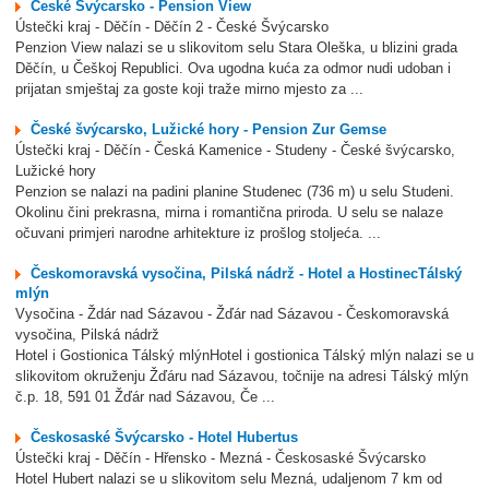
České Švýcarsko - Pension View
Ústečki kraj - Děčín - Děčín 2 - České Švýcarsko
Penzion View nalazi se u slikovitom selu Stara Oleška, u blizini grada
Děčín, u Češkoj Republici. Ova ugodna kuća za odmor nudi udoban i
prijatan smještaj za goste koji traže mirno mjesto za ...
České švýcarsko, Lužické hory - Pension Zur Gemse
Ústečki kraj - Děčín - Česká Kamenice - Studeny - České švýcarsko,
Lužické hory
Penzion se nalazi na padini planine Studenec (736 m) u selu Studeni.
Okolinu čini prekrasna, mirna i romantična priroda. U selu se nalaze
očuvani primjeri narodne arhitekture iz prošlog stoljeća. ...
Českomoravská vysočina, Pilská nádrž - Hotel a HostinecTálský
mlýn
Vysočina - Ždár nad Sázavou - Žďár nad Sázavou - Českomoravská
vysočina, Pilská nádrž
Hotel i Gostionica Tálský mlýnHotel i gostionica Tálský mlýn nalazi se u
slikovitom okruženju Žďáru nad Sázavou, točnije na adresi Tálský mlýn
č.p. 18, 591 01 Žďár nad Sázavou, Če ...
Českosaské Švýcarsko - Hotel Hubertus
Ústečki kraj - Děčín - Hřensko - Mezná - Českosaské Švýcarsko
Hotel Hubert nalazi se u slikovitom selu Mezná, udaljenom 7 km od