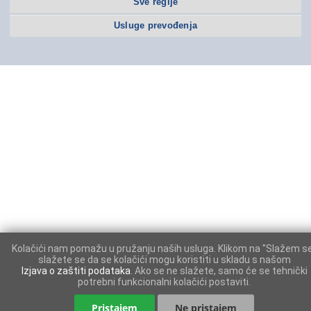
Sve regije
Usluge prevođenja
Kolačići nam pomažu u pružanju naših usluga. Klikom na "Slažem s
slažete se da se kolačići mogu koristiti u skladu s našom
Izjava o zaštiti podataka
. Ako se ne slažete, samo će se tehnički
potrebni funkcionalni kolačići postaviti.