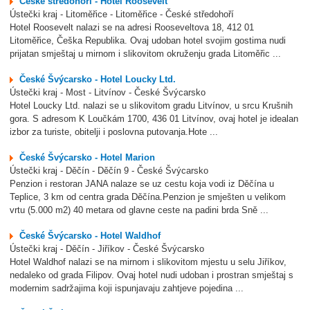
České středohoří - Hotel Roosevelt
Ústečki kraj - Litoměřice - Litoměřice - České středohoří
Hotel Roosevelt nalazi se na adresi Rooseveltova 18, 412 01
Litoměřice, Češka Republika. Ovaj udoban hotel svojim gostima nudi
prijatan smještaj u mirnom i slikovitom okruženju grada Litoměřic ...
České Švýcarsko - Hotel Loucky Ltd.
Ústečki kraj - Most - Litvínov - České Švýcarsko
Hotel Loucky Ltd. nalazi se u slikovitom gradu Litvínov, u srcu Krušnih
gora. S adresom K Loučkám 1700, 436 01 Litvínov, ovaj hotel je idealan
izbor za turiste, obitelji i poslovna putovanja.Hote ...
České Švýcarsko - Hotel Marion
Ústečki kraj - Děčín - Děčín 9 - České Švýcarsko
Penzion i restoran JANA nalaze se uz cestu koja vodi iz Děčína u
Teplice, 3 km od centra grada Děčína.Penzion je smješten u velikom
vrtu (5.000 m2) 40 metara od glavne ceste na padini brda Sně ...
České Švýcarsko - Hotel Waldhof
Ústečki kraj - Děčín - Jiříkov - České Švýcarsko
Hotel Waldhof nalazi se na mirnom i slikovitom mjestu u selu Jiříkov,
nedaleko od grada Filipov. Ovaj hotel nudi udoban i prostran smještaj s
modernim sadržajima koji ispunjavaju zahtjeve pojedina ...