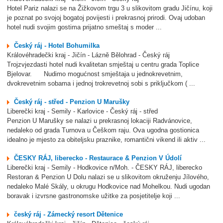
Hotel Pariz nalazi se na Žižkovom trgu 3 u slikovitom gradu Jičínu, koji
je poznat po svojoj bogatoj povijesti i prekrasnoj prirodi. Ovaj udoban
hotel nudi svojim gostima prijatno smeštaj s moder ...
Český ráj - Hotel Bohumilka
Královéhradečki kraj - Jičín - Lázně Bělohrad - Český ráj
Trojzvjezdasti hotel nudi kvalitetan smještaj u centru grada Toplice
Bjelovar. Nudimo mogućnost smještaja u jednokrevetnim,
dvokrevetnim sobama i jednoj trokrevetnoj sobi s priključkom ( ...
Český ráj - střed - Penzion U Marušky
Liberečki kraj - Semily - Karlovice - Český ráj - střed
Penzion U Marušky se nalazi u prekrasnoj lokaciji Radvánovice,
nedaleko od grada Turnova u Češkom raju. Ova ugodna gostionica
idealno je mjesto za obiteljsku praznike, romantični vikend ili aktiv ...
ČESKY RÁJ, liberecko - Restaurace & Penzion V Údolí
Liberečki kraj - Semily - Hodkovice n/Moh. - ČESKY RÁJ, liberecko
Restoran & Penzion U Dolu nalazi se u slikovitom okruženju Jílového,
nedaleko Malé Skály, u okrugu Hodkovice nad Mohelkou. Nudi ugodan
boravak i izvrsne gastronomske užitke za posjetitelje koji ...
český ráj - Zámecký resort Dětenice