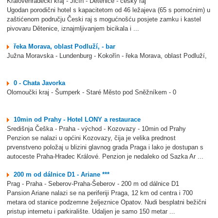
Královéhradečki kraj - Jičín - Dětenice - český ráj
Ugodan porodični hotel s kapacitetom od 46 ležajeva (65 s pomoćnim) u
zaštićenom području Česki raj s mogućnošću posjete zamku i kastel
pivovaru Dětenice, iznajmljivanjem bicikala i ...
řeka Morava, oblast Podluží, - bar
Južna Moravska - Lundenburg - Kokořín - řeka Morava, oblast Podluží,
0 - Chata Javorka
Olomoučki kraj - Šumperk - Staré Město pod Sněžníkem - 0
10min od Prahy - Hotel LONY a restaurace
Središnja Češka - Praha - východ - Kozovazy - 10min od Prahy
Penzion se nalazi u općini Kozovazy, čija je velika prednost
prvenstveno položaj u blizini glavnog grada Praga i lako je dostupan s
autoceste Praha-Hradec Králové. Penzion je nedaleko od Sazka Ar ...
200 m od dálnice D1 - Ariane ***
Prag - Praha - Seberov-Praha-Šeberov - 200 m od dálnice D1
Pansion Ariane nalazi se na periferiji Praga, 12 km od centra i 700
metara od stanice podzemne željeznice Opatov. Nudi besplatni bežični
pristup internetu i parkiralište. Udaljen je samo 150 metar ...