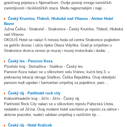
graničnog prijelaza s Njemačkom. Ovdje postoji mnogo turističkih
zanimljivosti i biciklističkih staza. Među najpoznatijim i najp ...
Český Krumlov, Třeboň, Hluboká nad Vltavou - Amber Hotel
Bavor
Južna Češka - Strakonič - Strakonice - Český Krumlov, Třeboň, Hluboká
nad Vltavou
OKOLIŠ Hotel se nalazi 5 minuta hoda od centra Strakonice pogledom
na gotički dvorac i ušće rijeke Otava Volyňka. Grad je smješten u
Strakonice dvorca osnovi je muzej i muzej motocikala i dudác ...
Český les - Penzion Koza
Plzeňski kraj - Domažlice - Staňkov - Český les
Pansion Koza nalazi se u slikovitom selu Vránov, kućni broj 3, u
prekrasnoj lokaciji okruga Staňkov, Češka Republika. Ovaj obiteljski
pansion nudi ugodan i šarmantan smještaj za pojedince, paro ...
Český ráj - Parkhotel rock city
Královéhradečki kraj - Jičín - Jičín - Český ráj
Parkhotel Rock City nalazi se u slikovitom mjestu Pařezská Lhota,
nedaleko od Jičína. Ovaj moderni hotel savršeno je mjesto za odmor i
aktivne praznike, nudeći udoban smještaj u različitim tip ...
Český ráj - Hotel Kralicek