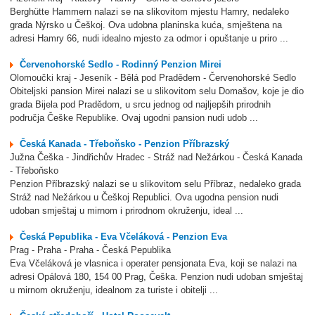
Berghütte Hammern nalazi se na slikovitom mjestu Hamry, nedaleko
grada Nýrsko u Češkoj. Ova udobna planinska kuća, smještena na
adresi Hamry 66, nudi idealno mjesto za odmor i opuštanje u priro ...
Červenohorské Sedlo - Rodinný Penzion Mirei
Olomoučki kraj - Jeseník - Bělá pod Pradědem - Červenohorské Sedlo
Obiteljski pansion Mirei nalazi se u slikovitom selu Domašov, koje je dio
grada Bijela pod Pradědom, u srcu jednog od najljepših prirodnih
područja Češke Republike. Ovaj ugodni pansion nudi udob ...
Česká Kanada - Třeboňsko - Penzion Příbrazský
Južna Češka - Jindřichův Hradec - Stráž nad Nežárkou - Česká Kanada
- Třeboňsko
Penzion Příbrazský nalazi se u slikovitom selu Příbraz, nedaleko grada
Stráž nad Nežárkou u Češkoj Republici. Ova ugodna pension nudi
udoban smještaj u mirnom i prirodnom okruženju, ideal ...
Česká Pepublika - Eva Včeláková - Penzion Eva
Prag - Praha - Praha - Česká Pepublika
Eva Včeláková je vlasnica i operater pensjonata Eva, koji se nalazi na
adresi Opálová 180, 154 00 Prag, Češka. Penzion nudi udoban smještaj
u mirnom okruženju, idealnom za turiste i obitelji ...