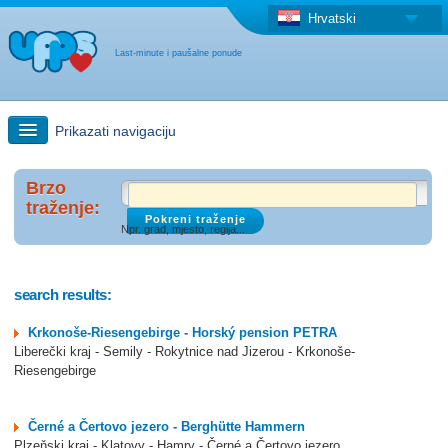
Hrvatski
Last-minute i paušalne ponude
Prikazati navigaciju
Brzo traženje
Brzo
traženje:
Npr. grad, mjesto, regija...
Putovanja: Pretraga na zemljovidu
"Last Minute"ponuda + Paušalna ponuda
search results:
Krkonoše-Riesengebirge - Horský pension PETRA
Druga država
Liberečki kraj - Semily - Rokytnice nad Jizerou - Krkonoše-
Riesengebirge
Černé a Čertovo jezero - Berghütte Hammern
Plzeňski kraj - Klatovy - Hamry - Černé a Čertovo jezero