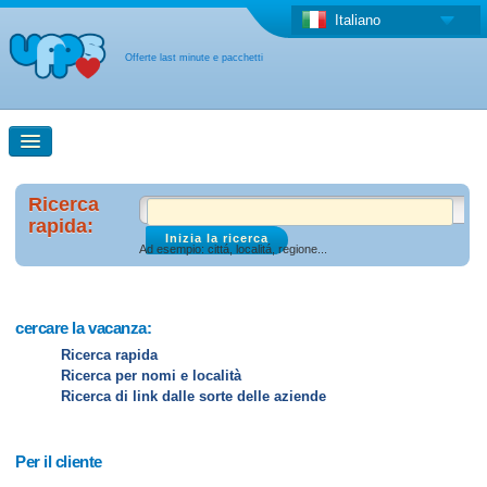
Italiano
Offerte last minute e pacchetti
Ricerca rapida
Ricerca
rapida:
Ad esempio: cittá, localitá, regione...
Ricerca con la mappa
Offerta last minute + Offerta forfettaria
cercare la vacanza:
Ricerca rapida
Ricerca per nomi e località
Altro paese
Ricerca di link dalle sorte delle aziende
Per il cliente