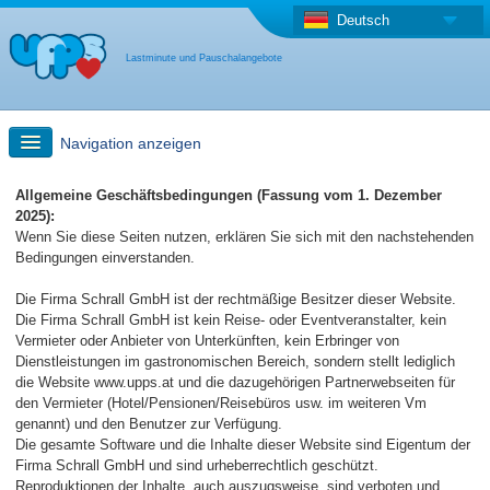
Deutsch
Lastminute und Pauschalangebote
Navigation anzeigen
Schnellsuche
Allgemeine Geschäftsbedingungen (Fassung vom 1. Dezember
2025):
Wenn Sie diese Seiten nutzen, erklären Sie sich mit den nachstehenden
Reise: Landkarten-Suche
Bedingungen einverstanden.
Die Firma Schrall GmbH ist der rechtmäßige Besitzer dieser Website.
Last Minute Angebot + Pauschalangebot
Die Firma Schrall GmbH ist kein Reise- oder Eventveranstalter, kein
Vermieter oder Anbieter von Unterkünften, kein Erbringer von
Dienstleistungen im gastronomischen Bereich, sondern stellt lediglich
Anderes Land
die Website www.upps.at und die dazugehörigen Partnerwebseiten für
den Vermieter (Hotel/Pensionen/Reisebüros usw. im weiteren Vm
genannt) und den Benutzer zur Verfügung.
Die gesamte Software und die Inhalte dieser Website sind Eigentum der
Firma Schrall GmbH und sind urheberrechtlich geschützt.
Reproduktionen der Inhalte, auch auszugsweise, sind verboten und