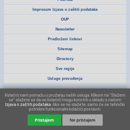
Impresum Izjava o zaštiti podataka
OUP
Newsletter
Predloženi linkovi
Sitemap
Directory
Sve regije
Usluge prevođenja
Kolačići nam pomažu u pružanju naših usluga. Klikom na "Slažem
se" slažete se da se kolačići mogu koristiti u skladu s našom
Izjava o zaštiti podataka
. Ako se ne slažete, samo će se tehnički
potrebni funkcionalni kolačići postaviti.