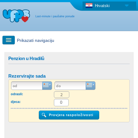
Hrvatski
Last-minute i paušalne ponude
Prikazati navigaciju
Brzo traženje
Penzion u Hradilů
Putovanja: Pretraga na zemljovidu
Rezervirajte sada
"Last Minute"ponuda + Paušalna ponuda
odrasli:
djeca:
Druga država