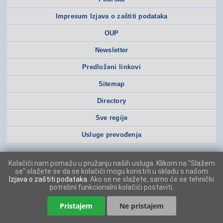
Impresum Izjava o zaštiti podataka
OUP
Newsletter
Predloženi linkovi
Sitemap
Directory
Sve regije
Usluge prevođenja
Kolačići nam pomažu u pružanju naših usluga. Klikom na "Slažem
se" slažete se da se kolačići mogu koristiti u skladu s našom
Izjava o zaštiti podataka
. Ako se ne slažete, samo će se tehnički
potrebni funkcionalni kolačići postaviti.