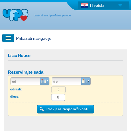
Hrvatski
Last-minute i paušalne ponude
Prikazati navigaciju
Brzo traženje
Lilac House
Putovanja: Pretraga na zemljovidu
Rezervirajte sada
"Last Minute"ponuda + Paušalna ponuda
odrasli:
djeca:
Druga država