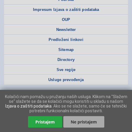
Impresum Izjava o zaštiti podataka
OUP
Newsletter
Predloženi linkovi
Sitemap
Directory
Sve regije
Usluge prevođenja
Kolačići nam pomažu u pružanju naših usluga. Klikom na "Slažem
se" slažete se da se kolačići mogu koristiti u skladu s našom
Izjava o zaštiti podataka
. Ako se ne slažete, samo će se tehnički
potrebni funkcionalni kolačići postaviti.