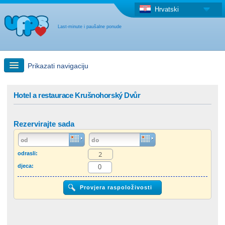
Hrvatski
Last-minute i paušalne ponude
Prikazati navigaciju
Brzo traženje
Hotel a restaurace Krušnohorský Dvůr
Putovanja: Pretraga na zemljovidu
Rezervirajte sada
"Last Minute"ponuda + Paušalna ponuda
odrasli:
djeca:
Druga država