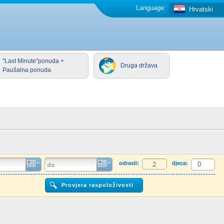
Language:
Hrvatski
"Last Minute"ponuda +
Druga država
Paušalna ponuda
odrasli:
djeca: