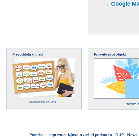
→ Google Maps
Prevoditeljski ured
Prijavite svoj objekt
Prevodimo za Vas...
Prijavite 
Podrška
Impresum Izjava o zaštiti podataka
OUP
Newsl