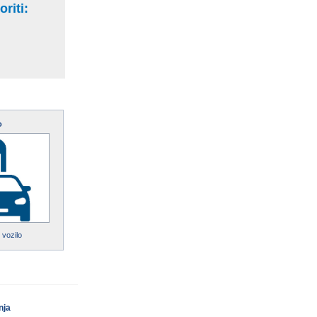
riti:
o
 vozilo
nja