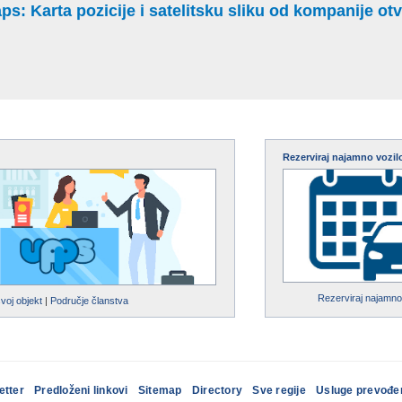
: Karta pozicije i satelitsku sliku od kompanije otvo
Rezerviraj najamno vozil
Rezerviraj najamno
svoj objekt
|
Područje članstva
etter
Predloženi linkovi
Sitemap
Directory
Sve regije
Usluge prevođe