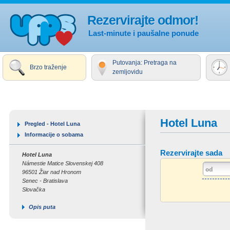
Rezervirajte odmor!
Last-minute i paušalne ponude
Putovanja: Pretraga na
Brzo traženje
zemljovidu
Hotel Luna
Pregled - Hotel Luna
Informacije o sobama
Rezervirajte sada
Hotel Luna
Námestie Matice Slovenskej 408
96501 Žiar nad Hronom
Senec - Bratislava
Slovačka
Opis puta