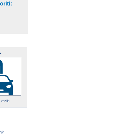
riti:
o
 vozilo
nja