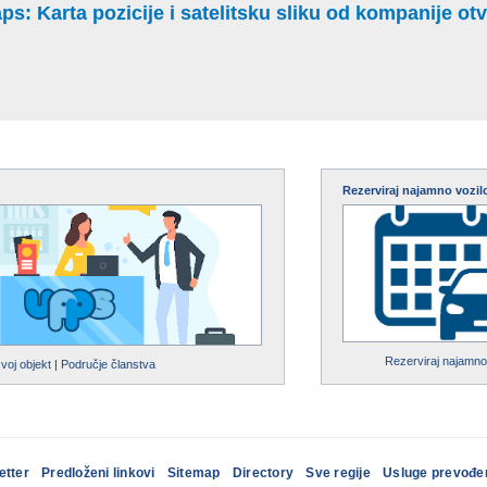
: Karta pozicije i satelitsku sliku od kompanije otvo
Rezerviraj najamno vozil
Rezerviraj najamno
svoj objekt
|
Područje članstva
etter
Predloženi linkovi
Sitemap
Directory
Sve regije
Usluge prevođe