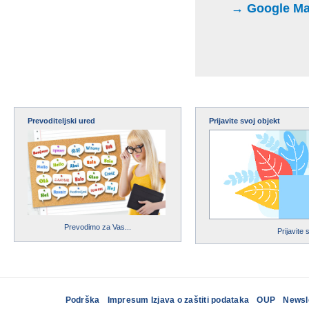
→ Google Maps
Prevoditeljski ured
Prijavite svoj objekt
Prevodimo za Vas...
Prijavite 
Podrška
Impresum Izjava o zaštiti podataka
OUP
Newsl