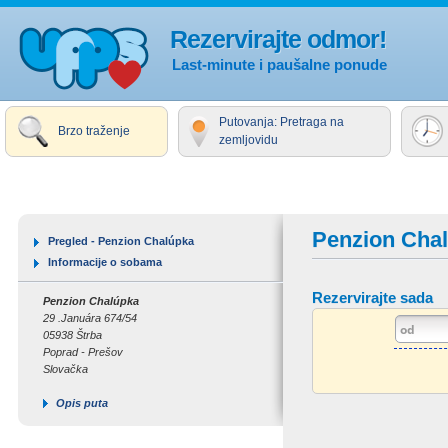
Rezervirajte odmor!
Last-minute i paušalne ponude
Putovanja: Pretraga na
Brzo traženje
zemljovidu
Penzion Cha
Pregled - Penzion Chalúpka
Informacije o sobama
Rezervirajte sada
Penzion Chalúpka
29 .Januára 674/54
05938 Štrba
Poprad - Prešov
Slovačka
Opis puta