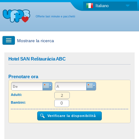
Italiano
Offerte last minute e pacchetti
Mostrare la ricerca
Ricerca rapida
Hotel SAN Reštaurácia ABC
Viaggi: Ricerca con la mappa
Prenotare ora
Offerta last minute + Offerta forfettaria
Adulti:
Bambini:
Altro paese