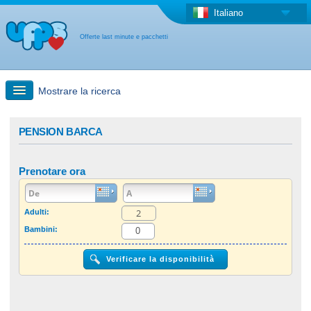
Italiano
Offerte last minute e pacchetti
Mostrare la ricerca
Ricerca rapida
PENSION BARCA
Viaggi: Ricerca con la mappa
Prenotare ora
Offerta last minute + Offerta forfettaria
Adulti:
Bambini:
Altro paese