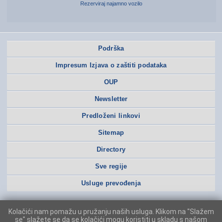
Rezerviraj najamno vozilo
Podrška
Impresum Izjava o zaštiti podataka
OUP
Newsletter
Predloženi linkovi
Sitemap
Directory
Sve regije
Usluge prevođenja
Kolačići nam pomažu u pružanju naših usluga. Klikom na "Slažem
se" slažete se da se kolačići mogu koristiti u skladu s našom