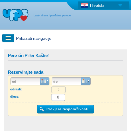
Hrvatski
Last-minute i paušalne ponude
Prikazati navigaciju
Brzo traženje
Penzión Piller Kaštieľ
Putovanja: Pretraga na zemljovidu
Rezervirajte sada
"Last Minute"ponuda + Paušalna ponuda
odrasli:
djeca:
Druga država