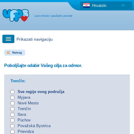
Hrvatski
Last-minute i paušalne ponude
Prikazati navigaciju
Natrag
Brzo traženje
Poboljšajte odabir Vašeg cilja za odmor.
Putovanja: Pretraga na zemljovidu
Trenčín:
"Last Minute"ponuda + Paušalna ponuda
Sve regije ovog područja
Myjava
Nové Mesto
Druga država
Trenčín
Ilava
Púchov
Považská Bystrica
Prievidza