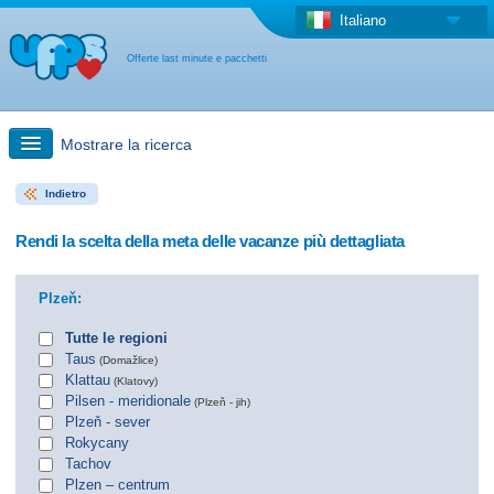
Italiano
Offerte last minute e pacchetti
Mostrare la ricerca
Indietro
Ricerca rapida
Rendi la scelta della meta delle vacanze più dettagliata
Viaggi: Ricerca con la mappa
Plzeň:
Offerta last minute + Offerta forfettaria
Tutte le regioni
Taus
(Domažlice)
Klattau
(Klatovy)
Altro paese
Pilsen - meridionale
(Plzeň - jih)
Plzeň - sever
Rokycany
Tachov
Plzen – centrum