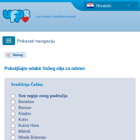
Hrvatski
Last-minute i paušalne ponude
Prikazati navigaciju
Natrag
Brzo traženje
Poboljšajte odabir Vašeg cilja za odmor.
Putovanja: Pretraga na zemljovidu
Središnja Češka:
"Last Minute"ponuda + Paušalna ponuda
Sve regije ovog područja
Benešov
Beroun
Druga država
Kladno
Kolín
Kutná Hora
Mělník
Mladá Boleslav