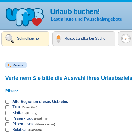
Urlaub buchen!
Lastminute und Pauschalangebote
Schnellsuche
Reise: Landkarten-Suche
Zurück
Verfeinern Sie bitte die Auswahl Ihres Urlaubsziels
Pilsen:
Alle Regionen dieses Gebietes
Taus
(Domažlice)
Klattau
(Klatovy)
Pilsen - Süd
(Plzeň - jih)
Pilsen - Nord
(Plzeň - sever)
Rokitzan
(Rokycany)