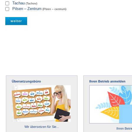
Tachau
(Tachov)
Pilsen – Zentrum
(Plzen – centrum)
Übersetzungsbüro
Ihren Betrieb anmelden
Wir übersetzen für Sie...
Ihren Betr