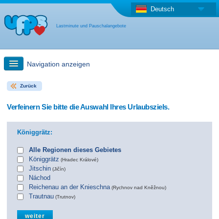
Deutsch
Lastminute und Pauschalangebote
Navigation anzeigen
Zurück
Schnellsuche
Verfeinern Sie bitte die Auswahl Ihres Urlaubsziels.
Reise: Landkarten-Suche
Königgrätz:
Last Minute Angebot + Pauschalangebot
Alle Regionen dieses Gebietes
Königgrätz
(Hradec Králové)
Jitschin
(Jičín)
Anderes Land
Náchod
Reichenau an der Knieschna
(Rychnov nad Kněžnou)
Trautnau
(Trutnov)