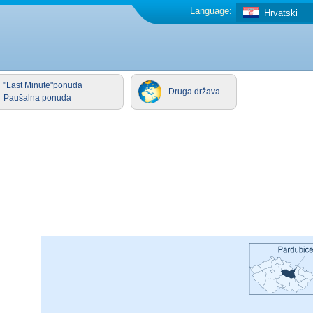
Language:
Hrvatski
"Last Minute"ponuda +
Druga država
Paušalna ponuda