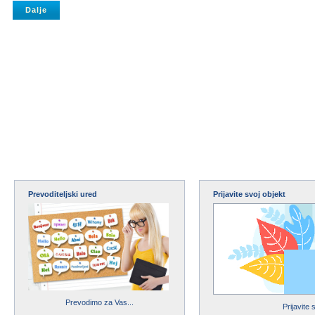
Prevoditeljski ured
Prijavite svoj objekt
Prevodimo za Vas...
Prijavite 