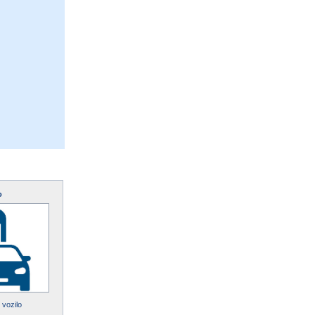
o
 vozilo