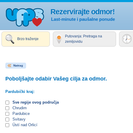
Rezervirajte odmor!
Last-minute i paušalne ponude
Putovanja: Pretraga na
Brzo traženje
zemljovidu
Natrag
Poboljšajte odabir Vašeg cilja za odmor.
Pardubički kraj:
Sve regije ovog područja
Chrudim
Pardubice
Svitavy
Ústí nad Orlicí