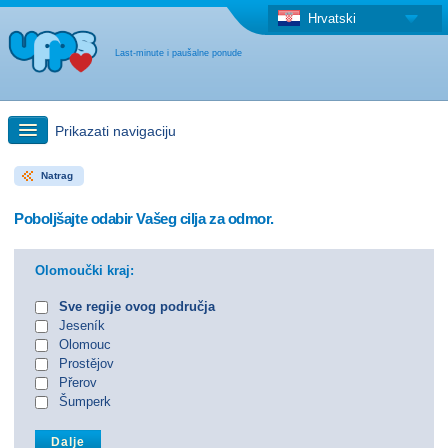
Hrvatski
Last-minute i paušalne ponude
Prikazati navigaciju
Natrag
Brzo traženje
Poboljšajte odabir Vašeg cilja za odmor.
Putovanja: Pretraga na zemljovidu
Olomoučki kraj:
"Last Minute"ponuda + Paušalna ponuda
Sve regije ovog područja
Jeseník
Olomouc
Druga država
Prostějov
Přerov
Šumperk