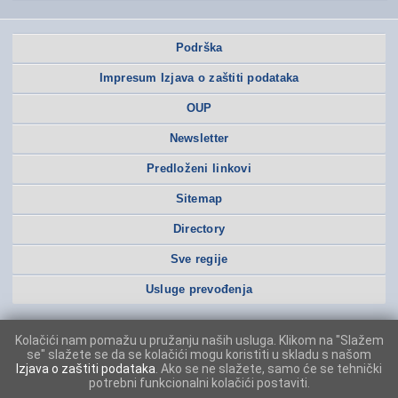
Podrška
Impresum Izjava o zaštiti podataka
OUP
Newsletter
Predloženi linkovi
Sitemap
Directory
Sve regije
Usluge prevođenja
Kolačići nam pomažu u pružanju naših usluga. Klikom na "Slažem
se" slažete se da se kolačići mogu koristiti u skladu s našom
Izjava o zaštiti podataka
. Ako se ne slažete, samo će se tehnički
potrebni funkcionalni kolačići postaviti.