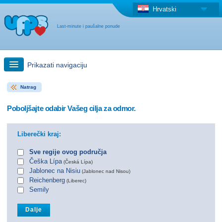
Hrvatski
Last-minute i paušalne ponude
Prikazati navigaciju
Natrag
Brzo traženje
Poboljšajte odabir Vašeg cilja za odmor.
Putovanja: Pretraga na zemljovidu
Liberečki kraj:
"Last Minute"ponuda + Paušalna ponuda
Sve regije ovog područja
Češka Lípa
(Česká Lípa)
Jablonec na Nisiu
(Jablonec nad Nisou)
Druga država
Reichenberg
(Liberec)
Semily