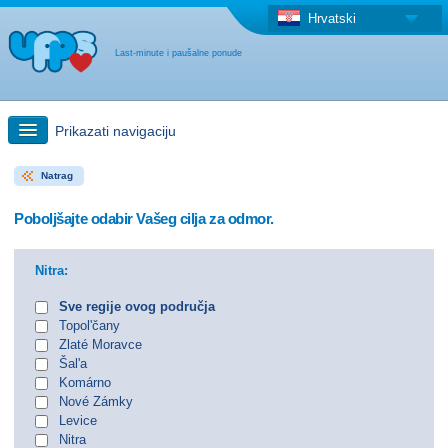
Hrvatski
Last-minute i paušalne ponude
Prikazati navigaciju
Natrag
Brzo traženje
Poboljšajte odabir Vašeg cilja za odmor.
Putovanja: Pretraga na zemljovidu
Nitra:
"Last Minute"ponuda + Paušalna ponuda
Sve regije ovog područja
Topol'čany
Zlaté Moravce
Druga država
Šal'a
Komárno
Nové Zámky
Levice
Nitra