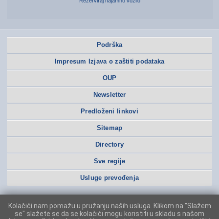
Rezerviraj najamno vozilo
Podrška
Impresum Izjava o zaštiti podataka
OUP
Newsletter
Predloženi linkovi
Sitemap
Directory
Sve regije
Usluge prevođenja
Kolačići nam pomažu u pružanju naših usluga. Klikom na "Slažem
se" slažete se da se kolačići mogu koristiti u skladu s našom