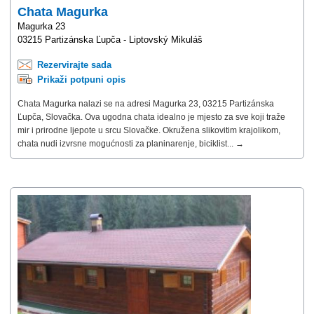
Chata Magurka
Magurka 23
03215 Partizánska Ľupča - Liptovský Mikuláš
Rezervirajte sada
Prikaži potpuni opis
Chata Magurka nalazi se na adresi Magurka 23, 03215 Partizánska
Ľupča, Slovačka. Ova ugodna chata idealno je mjesto za sve koji traže
mir i prirodne ljepote u srcu Slovačke. Okružena slikovitim krajolikom,
chata nudi izvrsne mogućnosti za planinarenje, biciklist... →