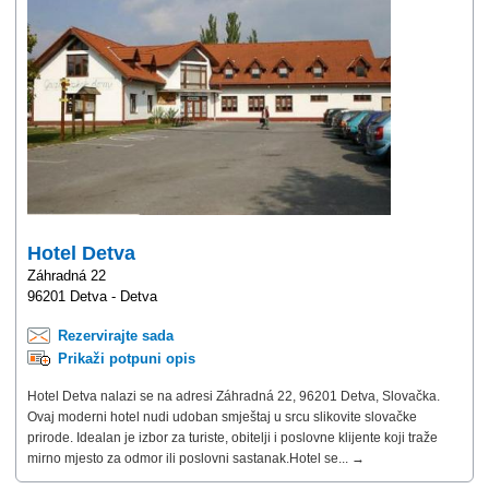
Hotel Detva
Záhradná 22
96201 Detva - Detva
Rezervirajte sada
Prikaži potpuni opis
Hotel Detva nalazi se na adresi Záhradná 22, 96201 Detva, Slovačka.
Ovaj moderni hotel nudi udoban smještaj u srcu slikovite slovačke
prirode. Idealan je izbor za turiste, obitelji i poslovne klijente koji traže
mirno mjesto za odmor ili poslovni sastanak.Hotel se... →