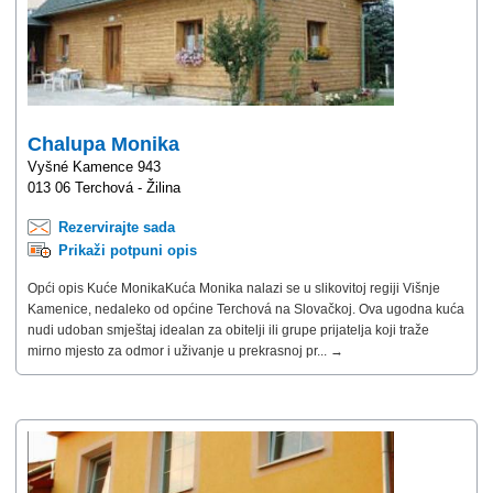
Chalupa Monika
Vyšné Kamence 943
013 06 Terchová - Žilina
Rezervirajte sada
Prikaži potpuni opis
Opći opis Kuće MonikaKuća Monika nalazi se u slikovitoj regiji Višnje
Kamenice, nedaleko od općine Terchová na Slovačkoj. Ova ugodna kuća
nudi udoban smještaj idealan za obitelji ili grupe prijatelja koji traže
mirno mjesto za odmor i uživanje u prekrasnoj pr... →