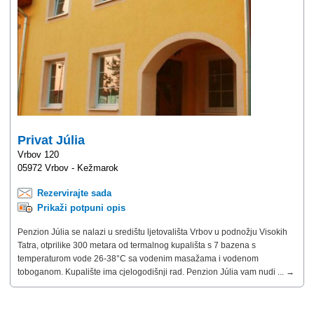
Privat Júlia
Vrbov 120
05972 Vrbov - Kežmarok
Rezervirajte sada
Prikaži potpuni opis
Penzion Júlia se nalazi u središtu ljetovališta Vrbov u podnožju Visokih
Tatra, otprilike 300 metara od termalnog kupališta s 7 bazena s
temperaturom vode 26-38°C sa vodenim masažama i vodenom
toboganom. Kupalište ima cjelogodišnji rad. Penzion Júlia vam nudi ... →