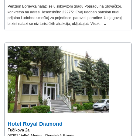
Penzion Borievka nalazi se u slikovitom gradu Popradu na Slovačkoj,
konkretno na adresi Jesenského 2227/2. Ovaj udoban pansion nudi
prijatno i udobno smeštaj za pojedince, parove i porodice. U njegovoj
blizini nalazi se niz turističkih atrakcija, uključujući Visok... →
Hotel Royal Diamond
Fučíkova 2a
93201 Veľký Meder - Dunajská Streda