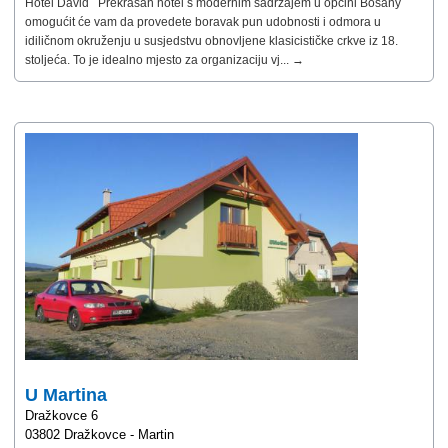
Hotel Dávid Prekrasan hotel s modernim sadržajem u općini Bošany
omogućit će vam da provedete boravak pun udobnosti i odmora u
idiličnom okruženju u susjedstvu obnovljene klasicističke crkve iz 18.
stoljeća. To je idealno mjesto za organizaciju vj... →
U Martina
Dražkovce 6
03802 Dražkovce - Martin