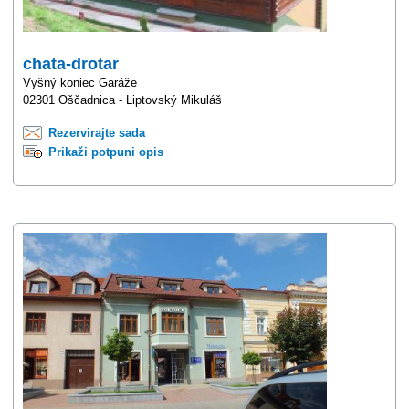
chata-drotar
Vyšný koniec Garáže
02301 Oščadnica - Liptovský Mikuláš
Rezervirajte sada
Prikaži potpuni opis