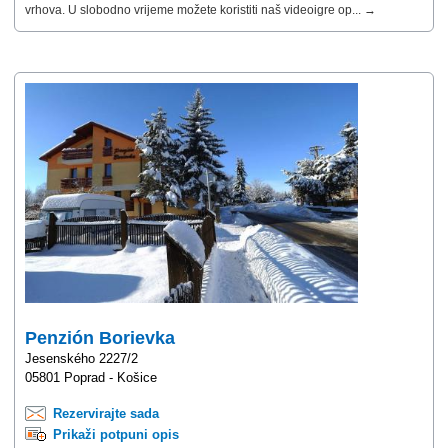
vrhova. U slobodno vrijeme možete koristiti naš videoigre op... →
Penzión Borievka
Jesenského 2227/2
05801 Poprad - Košice
Rezervirajte sada
Prikaži potpuni opis