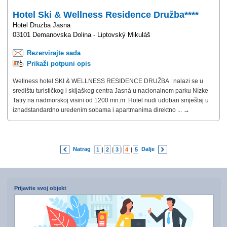
Hotel Ski & Wellness Residence Družba****
Hotel Druzba Jasna
03101 Demanovska Dolina - Liptovský Mikuláš
Rezervirajte sada
Prikaži potpuni opis
Wellness hotel SKI & WELLNESS RESIDENCE DRUŽBA : nalazi se u
središtu turističkog i skijaškog centra Jasná u nacionalnom parku Nízke
Tatry na nadmorskoj visini od 1200 mn.m. Hotel nudi udoban smještaj u
iznadstandardno uređenim sobama i apartmanima direktno ... →
Natrag
Dalje
1
|
2
|
3
|
4
|
5
|
6
|
7
Prijavite svoj objekt