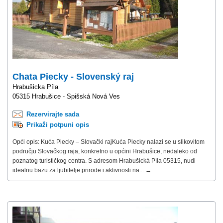
Chata Piecky - Slovenský raj
Hrabušicka Píla
05315 Hrabušice - Spišská Nová Ves
Rezervirajte sada
Prikaži potpuni opis
Opći opis: Kuća Piecky – Slovački rajKuća Piecky nalazi se u slikovitom
području Slovačkog raja, konkretno u općini Hrabušice, nedaleko od
poznatog turističkog centra. S adresom Hrabušická Píla 05315, nudi
idealnu bazu za ljubitelje prirode i aktivnosti na... →