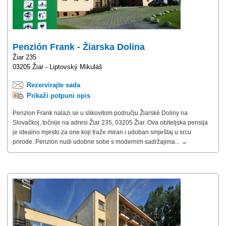
Penzión Frank - Žiarska Dolina
Žiar 235
03205 Žiar - Liptovský Mikuláš
Rezervirajte sada
Prikaži potpuni opis
Penzion Frank nalazi se u slikovitom području Žiarské Doliny na
Slovačkoj, točnije na adresi Žiar 235, 03205 Žiar. Ova obiteljska pensija
je idealno mjesto za one koji traže miran i udoban smještaj u srcu
prirode. Penzion nudi udobne sobe s modernim sadržajima... →