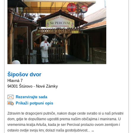
Šipošov dvor
Hlavná 7
94301 Štúrovo - Nové Zámky
Rezervirajte sada
Prikaži potpuni opis
Zdravim te dragocjeni putniče, nakon duge ceste svratio si u naš privatni
dom, gdje te dopuštamo ugostiti prema našim običajima i manirama. U
vremenima kralja Artuša, kada je ser Percival prolazio ovom zemljom i
ostavio ovdje svoju krv, dolazi naša gostoljubivost... →