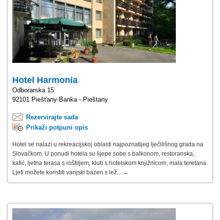
Hotel Harmonia
Odborarska 15
92101 Piešťany-Banka - Pieštany
Rezervirajte sada
Prikaži potpuni opis
Hotel se nalazi u rekreacijskoj oblasti najpoznatijeg lječilišnog grada na
Slovačkom. U ponudi hotela su lijepe sobe s balkonom, restoranska,
kafić, ljetna terasa s roštiljem, klub s hotelskom knjižnicom, mala teretana.
Ljeti možete koristiti vanjski bazen s lež... →