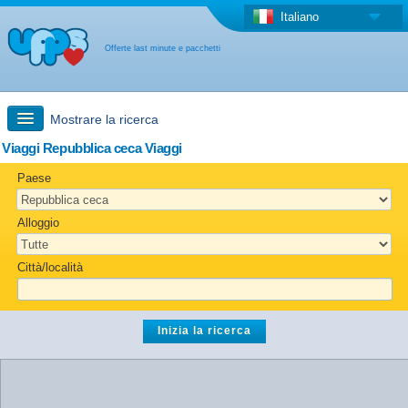
Italiano
Offerte last minute e pacchetti
Mostrare la ricerca
Viaggi Repubblica ceca Viaggi
Ricerca rapida
Paese
Viaggi: Ricerca con la mappa
Alloggio
Offerta last minute + Offerta forfettaria
Città/località
Altro paese