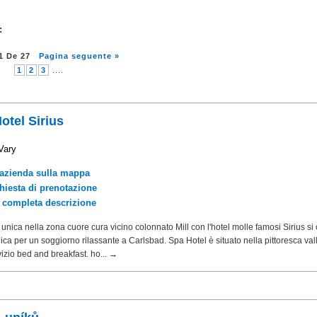
:
1
De
27
Pagina seguente »
1
2
3
....
otel Sirius
Vary
'azienda sulla mappa
chiesta di prenotazione
a completa descrizione
unica nella zona cuore cura vicino colonnato Mill con l'hotel molle famosi Sirius si 
ica per un soggiorno rilassante a Carlsbad. Spa Hotel è situato nella pittoresca val
vizio bed and breakfast. ho... →