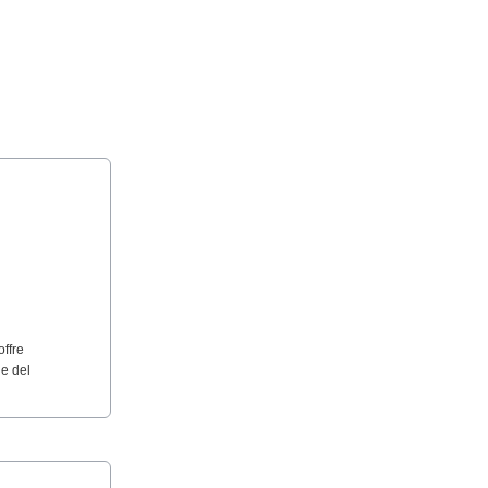
offre
le del