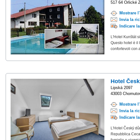
517 64 Orlické 
Mostrare l
Invia la ri
Indicare l
L'Hotel Kunštát si
Questo hotel è il 
confortevoli con a
Hotel Čes
Lipská 2097
43003 Chomuto
Mostrare l
Invia la ri
Indicare l
L'Hotel Český dům
Repubblica Ceca. 