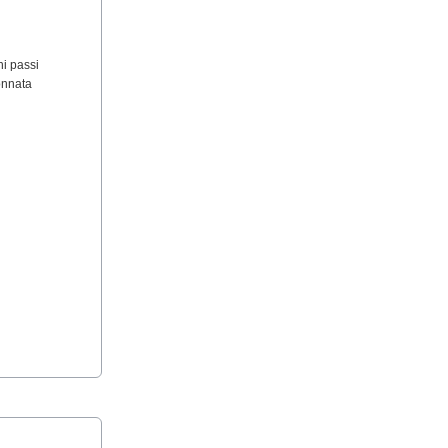
hi passi
lonnata