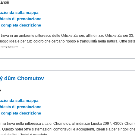
Záhoří
'azienda sulla mappa
chiesta di prenotazione
a completa descrizione
 trova in un ambiente pittoresco delle Orlické Záhoří, all'indirizzo Orlické Záhoří 33,
luogo ideale per tutti coloro che cercano riposo e tranquillità nella natura. Offre sis
ttrezzature... →
ký dům Chomutov
v
'azienda sulla mappa
chiesta di prenotazione
a completa descrizione
 si trova nella pittoresca città di Chomutov, all'indirizzo Lipská 2097, 43003 Chom
Questo hotel offre sistemazioni confortevoli e accoglienti, ideali sia per singoli ch