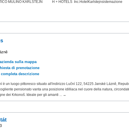
CO MULINO KARLŠTEJN H + HOTELS Inc.HotelKarlstejnsistemazione
us
ázně
'azienda sulla mappa
chiesta di prenotazione
a completa descrizione
 è un luogo pittoresco situato all'indirizzo Luční 122, 54225 Janské Lázně, Repub
gliente pensionato vanta una posizione idilliaca nel cuore della natura, circondat
e dei Krkonoš. Ideale per gli amanti ... →
tát
3