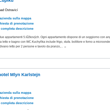
Lupíků
nad Ostravicí
'azienda sulla mappa
chiesta di prenotazione
a completa descrizione
due appartamenti 5.lůžkových. Ogni appartamento dispone di un soggiorno con an
a letto e bagno con WC.Kuchyňka include frigo, stufa. bollitore e forno a microonde.
ivano letto per 2 persone e tavolo da pranzo,... →
otel Mlyn Karlstejn
'azienda sulla mappa
chiesta di prenotazione
a completa descrizione