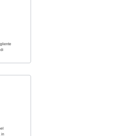
gliente
 di
nel
 in