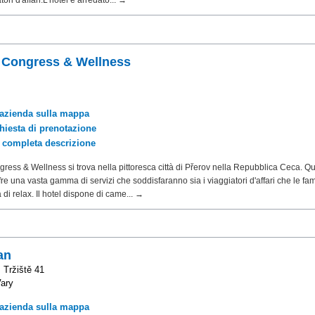
tori d'affari.L'hotel è arredato... →
 Congress & Wellness
'azienda sulla mappa
chiesta di prenotazione
a completa descrizione
ress & Wellness si trova nella pittoresca città di Přerov nella Repubblica Ceca. Q
re una vasta gamma di servizi che soddisfaranno sia i viaggiatori d'affari che le fam
 di relax. Il hotel dispone di came... →
an
 Tržiště 41
ary
'azienda sulla mappa