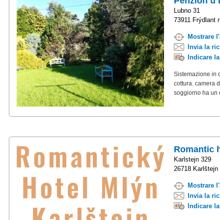
Penzion u 
Lubno 31
73911 Frýdlant 
Mostrare l
Invia la ri
Indicare l
Sistemazione in 
cottura. camera d
soggiorno ha un d
Romantic h
Karlstejn 329
26718 Karlštejn
Mostrare l
Invia la ri
Indicare l