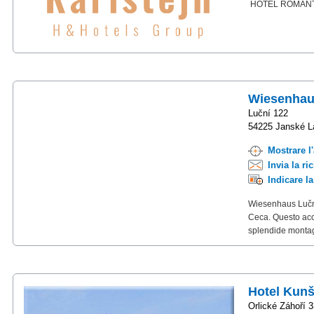
HOTEL ROMANTI
Wiesenha
Luční 122
54225 Janské L
Mostrare l
Invia la ri
Indicare l
Wiesenhaus Luční
Ceca. Questo acco
splendide montagn
Hotel Kunš
Orlické Záhoří 3