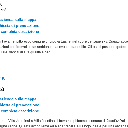
40
ázně
'azienda sulla mappa
chiesta di prenotazione
a completa descrizione
i trova nel pittoresco comune di Lipová Lázně, nel cuore dei Jeseniky. Questo acco
mazioni confortevoli in un ambiente piacevole e tranquillo. Gli ospiti possono godere
iare, servizi di alta qualità e per... →
na
Důl
'azienda sulla mappa
chiesta di prenotazione
a completa descrizione
ale: Villa JosefinaLa Villa Josefina si trova nel pittoresco comune di Josefův Důl, 
gne ceche. Questa accogliente ed elegante villa è il luogo ideale per una vacanza