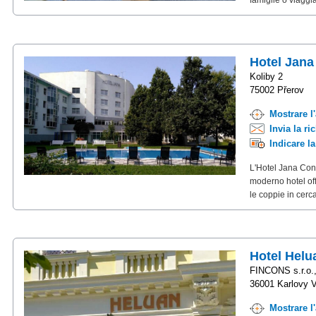
famiglie o viaggia
Hotel Jana
Koliby 2
75002 Přerov
Mostrare l
Invia la ri
Indicare l
L'Hotel Jana Cong
moderno hotel off
le coppie in cerca
Hotel Helu
FINCONS s.r.o.,
36001 Karlovy V
Mostrare l