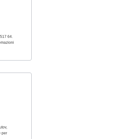
 517 64.
temazioni
utov,
e per