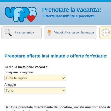
Prenotare la vacanza!
Offerte last minute e pacchetti
Ricerca rapida
Viaggi: Ricerca con la mappa
Prenotare offerte last minute e offerte forfettarie:
Cerca la meta delle vacanze:
Scegliere la regione
Alloggio
Da Upps prenotate direttamente dal locatore, inviate una domanda di pr