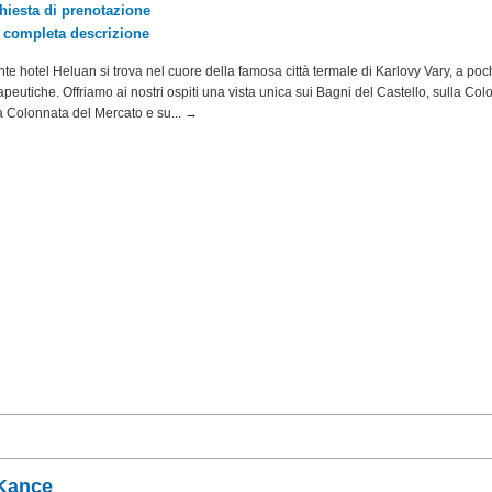
chiesta di prenotazione
a completa descrizione
nte hotel Heluan si trova nel cuore della famosa città termale di Karlovy Vary, a poc
apeutiche. Offriamo ai nostri ospiti una vista unica sui Bagni del Castello, sulla Co
la Colonnata del Mercato e su... →
 Kance