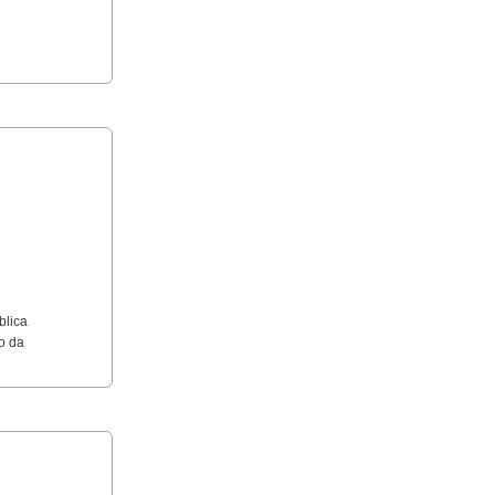
blica
o da