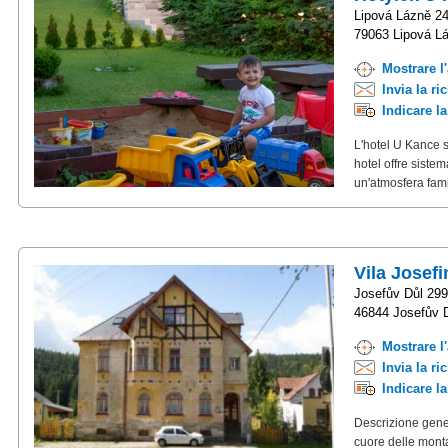
Lipová Lázně 2
79063 Lipová L
Mostrare l
Invia la ri
Indicare l
L'hotel U Kance s
hotel offre siste
un'atmosfera famil
Vila Josefi
Josefův Důl 299
46844 Josefův 
Mostrare l
Invia la ri
Indicare l
Descrizione gener
cuore delle monta