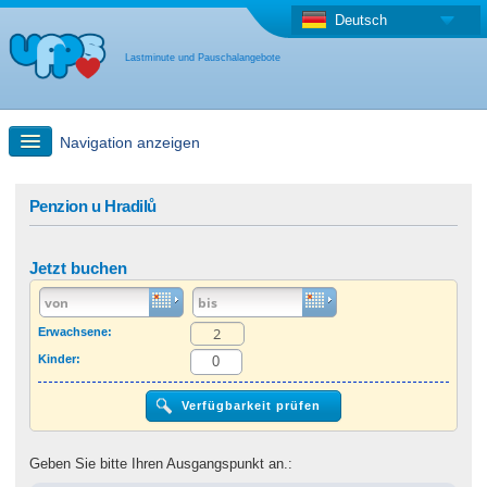
Deutsch
Lastminute und Pauschalangebote
Navigation anzeigen
Schnellsuche
Penzion u Hradilů
Reise: Landkarten-Suche
Jetzt buchen
Last Minute Angebot + Pauschalangebot
Erwachsene:
Kinder:
Anderes Land
Geben Sie bitte Ihren Ausgangspunkt an.: