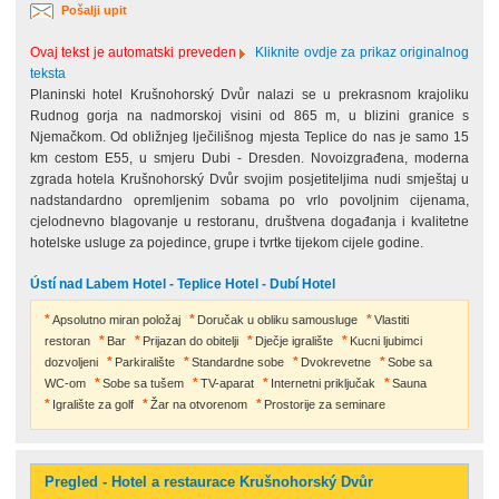
Pošalji upit
Ovaj tekst je automatski preveden
Kliknite ovdje za prikaz originalnog
teksta
Planinski hotel Krušnohorský Dvůr nalazi se u prekrasnom krajoliku
Rudnog gorja na nadmorskoj visini od 865 m, u blizini granice s
Njemačkom. Od obližnjeg lječilišnog mjesta Teplice do nas je samo 15
km cestom E55, u smjeru Dubi - Dresden. Novoizgrađena, moderna
zgrada hotela Krušnohorský Dvůr svojim posjetiteljima nudi smještaj u
nadstandardno opremljenim sobama po vrlo povoljnim cijenama,
cjelodnevno blagovanje u restoranu, društvena događanja i kvalitetne
hotelske usluge za pojedince, grupe i tvrtke tijekom cijele godine.
Ústí nad Labem Hotel - Teplice Hotel - Dubí Hotel
Apsolutno miran položaj
Doručak u obliku samousluge
Vlastiti
restoran
Bar
Prijazan do obitelji
Dječje igralište
Kucni ljubimci
dozvoljeni
Parkiralište
Standardne sobe
Dvokrevetne
Sobe sa
WC-om
Sobe sa tušem
TV-aparat
Internetni priključak
Sauna
Igralište za golf
Žar na otvorenom
Prostorije za seminare
Pregled - Hotel a restaurace Krušnohorský Dvůr