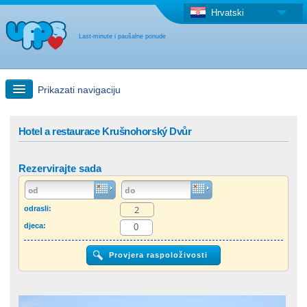
Hrvatski
Last-minute i paušalne ponude
Prikazati navigaciju
Brzo traženje
Hotel a restaurace Krušnohorský Dvůr
Putovanja: Pretraga na zemljovidu
Rezervirajte sada
"Last Minute"ponuda + Paušalna ponuda
odrasli:
djeca:
Druga država