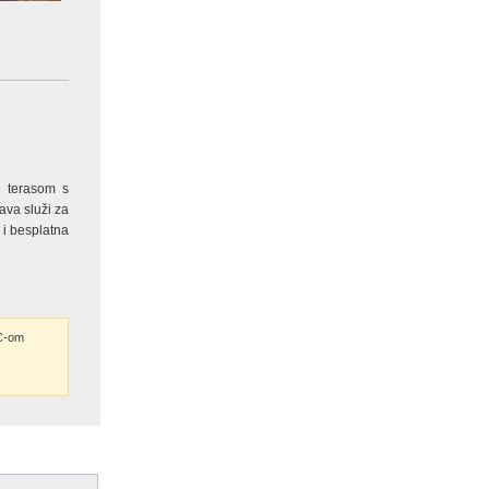
i terasom s
čava služi za
 i besplatna
C-om