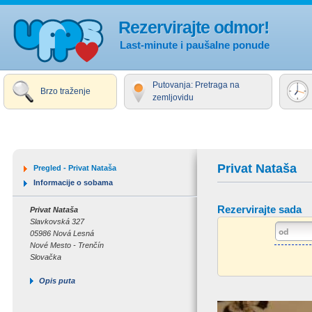
Rezervirajte odmor!
Last-minute i paušalne ponude
Putovanja: Pretraga na
Brzo traženje
zemljovidu
Privat Nataša
Pregled - Privat Nataša
Informacije o sobama
Rezervirajte sada
Privat Nataša
Slavkovská 327
05986 Nová Lesná
Nové Mesto - Trenčín
Slovačka
Opis puta