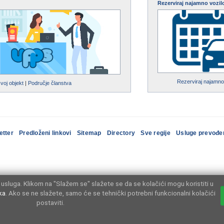
Rezerviraj najamno vozil
Rezerviraj najamno
svoj objekt
|
Područje članstva
etter
Predloženi linkovi
Sitemap
Directory
Sve regije
Usluge prevođe
usluga. Klikom na "Slažem se" slažete se da se kolačići mogu koristiti u
ka
. Ako se ne slažete, samo će se tehnički potrebni funkcionalni kolačići
postaviti.