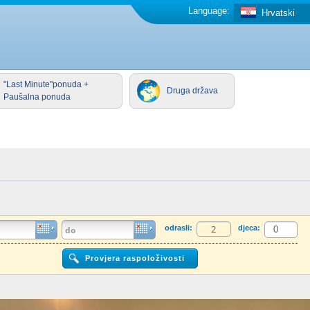
Language:
Hrvatski
"Last Minute"ponuda +
Druga država
Paušalna ponuda
odrasli:
djeca: