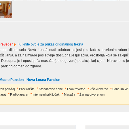
 preveden
Kliknite ovdje za prikaz originalnog teksta
rnom dijelu sela Nová Lesná nudi udoban smještaj u kući s uređenim vrtom 
tiljanja, a za najmlađe posjetitelje dostupna je ljuljačka. Prostorija koja se zaklju
a. Dostupna je i opuštajuća masaža (po dogovoru) po akcijskoj cijeni. Naravno, tu je
te parking odmah do zgrade.
 Mesto Pansion - Nová Lesná Pansion
ran položaj
Parkiralište
Standardne sobe
Dvokrevetne
Višekrevetne
Sobe sa W
arat
Radio-aparat
Internetni priključak
Masaža
Žar na otvorenom