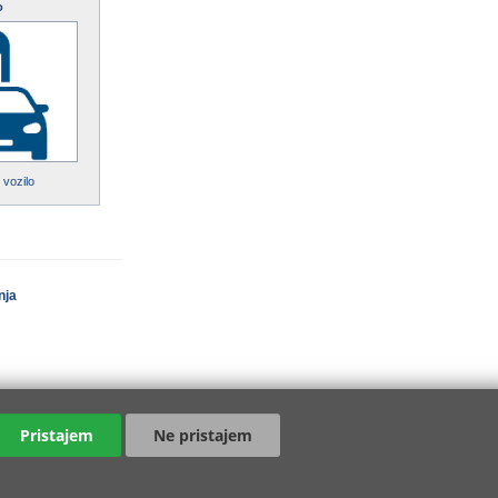
o
 vozilo
nja