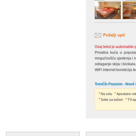
Pošalji upit
Ovaj tekst je automatski
Privatna kuća u popula
mogućnošću sjedenja i roš
odlaganje skija i bicikal
WiFi internet konekcija 
Trenčín Pansion - Nové
Na selu
Apsolutno mi
Sobe sa tušem
TV-ap