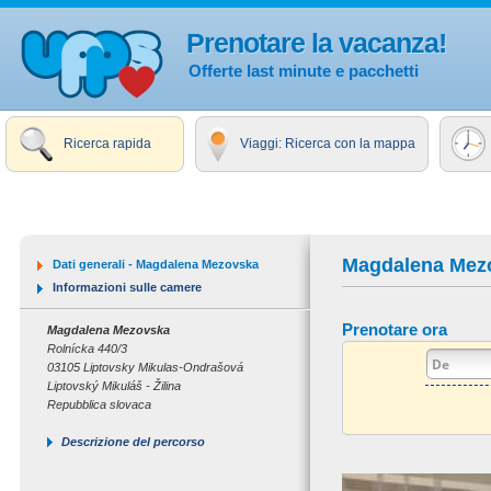
Prenotare la vacanza!
Offerte last minute e pacchetti
Ricerca rapida
Viaggi: Ricerca con la mappa
Magdalena Mez
Dati generali - Magdalena Mezovska
Informazioni sulle camere
Prenotare ora
Magdalena Mezovska
Rolnícka 440/3
03105 Liptovsky Mikulas-Ondrašová
Liptovský Mikuláš - Žilina
Repubblica slovaca
Descrizione del percorso