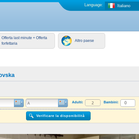
Language:
Italiano
Offerta last minute + Offerta
Altro paese
forfettaria
ovska
Adulti:
Bambini: