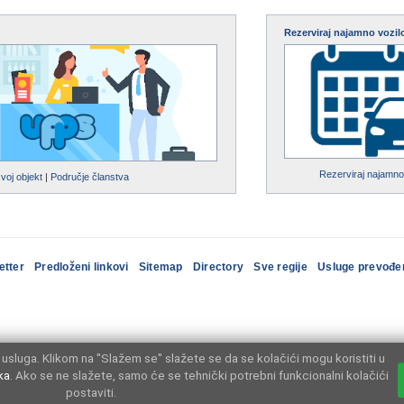
Rezerviraj najamno vozil
Rezerviraj najamno
svoj objekt
|
Područje članstva
etter
Predloženi linkovi
Sitemap
Directory
Sve regije
Usluge prevođe
usluga. Klikom na "Slažem se" slažete se da se kolačići mogu koristiti u
ka
. Ako se ne slažete, samo će se tehnički potrebni funkcionalni kolačići
postaviti.