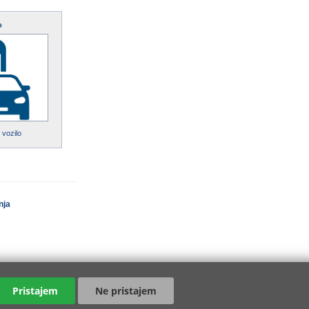
o
 vozilo
nja