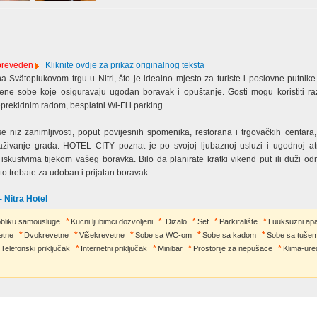
 preveden
Kliknite ovdje za prikaz originalnog teksta
Svätoplukovom trgu u Nitri, što je idealno mjesto za turiste i poslovne putnike
ne sobe koje osiguravaju ugodan boravak i opuštanje. Gosti mogu koristiti ra
eprekidnim radom, besplatni Wi-Fi i parking.
se niz zanimljivosti, poput povijesnih spomenika, restorana i trgovačkih centara,
živanje grada. HOTEL CITY poznat je po svojoj ljubaznoj usluzi i ugodnoj atm
iskustvima tijekom vašeg boravka. Bilo da planirate kratki vikend put ili duži 
to trebate za udoban i prijatan boravak.
- Nitra Hotel
bliku samousluge
Kucni ljubimci dozvoljeni
Dizalo
Sef
Parkiralište
Luuksuzni ap
etne
Dvokrevetne
Višekrevetne
Sobe sa WC-om
Sobe sa kadom
Sobe sa tuše
Telefonski priključak
Internetni priključak
Minibar
Prostorije za nepušace
Klima-ure