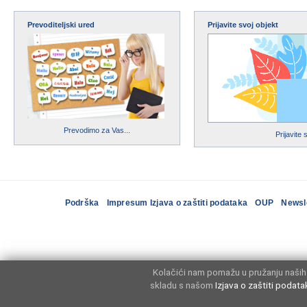
Prevoditeljski ured
Prijavite svoj objekt
Prevodimo za Vas...
Prijavite 
Podrška
Impresum Izjava o zaštiti podataka
OUP
Newsl
Kolačići nam pomažu u pružanju naših 
skladu s našom
Izjava o zaštiti podata