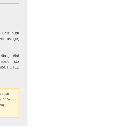
. Hotel nudi
zne usluge,
 što ga čini
osferi, što
odmor, HOTEL
artman
m
TV-
daj