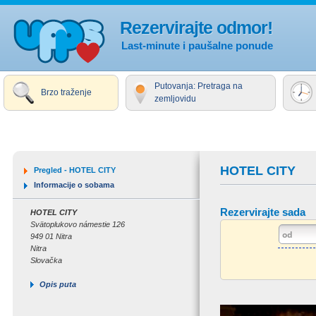
Rezervirajte odmor!
Last-minute i paušalne ponude
Putovanja: Pretraga na
Brzo traženje
zemljovidu
HOTEL CITY
Pregled - HOTEL CITY
Informacije o sobama
Rezervirajte sada
HOTEL CITY
Svätoplukovo námestie 126
949 01 Nitra
Nitra
Slovačka
Opis puta