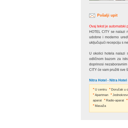
Pošalji upit
Ovaj tekst je automatski
HOTEL CITY se nalazi na 
udobne i moderno uređe
uključujući recepciju s n
U okolici hotela nalazi 
odličnom bazom za istra
doprinosi nezaboravnim 
CITY će vam pružiti sve š
Nitra Hotel - Nitra Hotel 
U centru
Doručak u o
Apartman
Jednokrev
aparat
Radio-aparat
Masaža