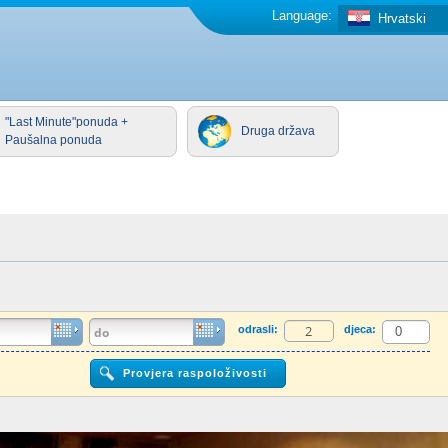
Language:
Hrvatski
"Last Minute"ponuda +
Druga država
Paušalna ponuda
odrasli:
djeca: