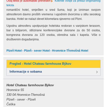
Ovaj tekst je automatski preveden
Kliknite ovdje za prikaz originalnog
teksta
romantični hotel, smješten u sred šuma, koji je izniman svojom
atmosferom davno prošlih vremena i ugodnim dvorcima u stilu seoskog
baroka. Hotel se nalazi devet kilometara sjeverno od Plzni.
Ugodnu atmosferu upotpunjuje hotelska restoran s vanjskom terasom,
bar s bilijarom, stilizirane konferencijske dvorane za do 50 osoba,
kongresna dvorana za 120 osoba, obredna sala i kapela. Više o
društvenim događanjima.
Plzeň Hotel - Plzeň - sever Hotel - Hromnice-Třemošná Hotel
Pregled - Hotel Chateau farmhouse Býkov
Informacije o sobama
Hotel Chateau farmhouse Býkov
Hromnice 55
330 04 Hromnice-Třemošná
Plzeň - sever - Plzeň
Češka