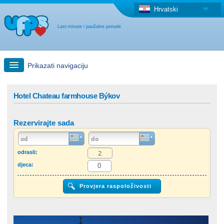
Hrvatski
Last-minute i paušalne ponude
Prikazati navigaciju
Brzo traženje
Hotel Chateau farmhouse Býkov
Putovanja: Pretraga na zemljovidu
Rezervirajte sada
"Last Minute"ponuda + Paušalna ponuda
odrasli:
djeca:
Druga država