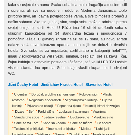
kako se osjećate s nama. Svaka soba ima malo drugačiju atmosferu, stil
i opremu, ali sve su ugodne i udobne. Moderna današnjica, toplo
prirodno drvo, ali i davna povijest odiše Vama, a sve to možete pronaći u
našim sobama. Ako ste ljubitelj vina, svoju sobu možete odabrati prema
svojoj omiljenoj sorti. Hotel U Růže ima 16 stilski uređenih soba s
ukupnim kapacitetom od 34 standardna ležaja i mogućnošću 7
pomoćnih ležaja. U glavnoj zgradi nalazi se 12 soba, au novoj zgradi
nalaze se 4 nova luksuzna apartmana do kojih se dolazi iz dvorišta
hotela. Sve sobe su za nepušače, certificirane u kategoriji hotel****,
imaju visokokvalitetnu WiFi vezu, minibar, besplatni set za kavu i čaj,
čajnu kuhinju s osnovnim posuđem i čašama, sef, veliki LED TV i ostale
visoke -standardna oprema. Sobe imaju vlastitu kupaonicu i odvojeni
WC.
Jižní Čechy Hotel - Jindřichův Hradec Hotel - Slavonice Hotel
U centru
Doručak u obliku samousluge
Polu-pansion
Vlastiti
restoran
Regionalni specijaliteti
Vegetarijanska kuhinja
Dijetna
kuhinja
Prijazan do obitelji
Popust na djecu
Kucni ljubimci dozvoljeni
Dizalo
Sef
Parkiralište
Luuksuzni apartman
Apartman
Standardne sobe
Jednokrevetne
Dvokrevetne
Višekrevetne
Sobe sa WC-om
Sobe sa kadom
Sobe sa tušem
TV-aparat
Telefonski priključak
Internetni priključak
Minibar
Kuhinja ili
kuhinjska niša
Wellness
Sauna
Zimski bazen
Igralište za golf