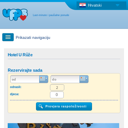
Hrvatski
Last-minute i paušalne ponude
Prikazati navigaciju
Brzo traženje
Hotel U Růže
Putovanja: Pretraga na zemljovidu
Rezervirajte sada
"Last Minute"ponuda + Paušalna ponuda
odrasli:
djeca:
Druga država