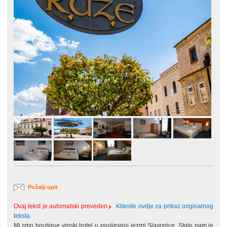
Pošalji upit
Ovaj tekst je automatski preveden
Kliknite ovdje za prikaz originalnog
teksta
Mi smo boutique vinski hotel u povijesnoj jezgri Slavonice. Stalo nam je