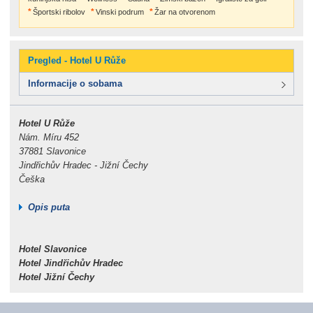
Športski ribolov
Vinski podrum
Žar na otvorenom
Pregled - Hotel U Růže
Informacije o sobama
Hotel U Růže
Nám. Míru 452
37881 Slavonice
Jindřichův Hradec - Jižní Čechy
Češka
Opis puta
Hotel Slavonice
Hotel Jindřichův Hradec
Hotel Jižní Čechy