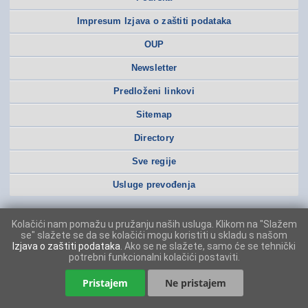
Impresum Izjava o zaštiti podataka
OUP
Newsletter
Predloženi linkovi
Sitemap
Directory
Sve regije
Usluge prevođenja
Kolačići nam pomažu u pružanju naših usluga. Klikom na "Slažem
se" slažete se da se kolačići mogu koristiti u skladu s našom
Izjava o zaštiti podataka
. Ako se ne slažete, samo će se tehnički
potrebni funkcionalni kolačići postaviti.