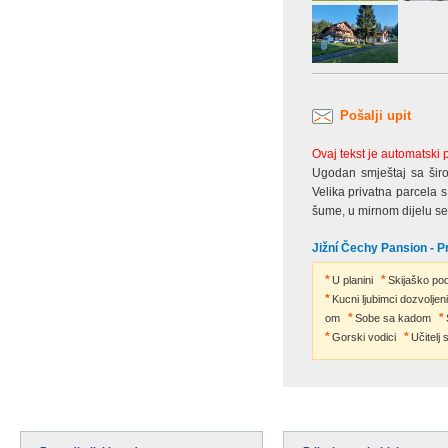
Pošalji upit
Ovaj tekst je automatski
Ugodan smještaj sa širo
Velika privatna parcela
šume, u mirnom dijelu s
Jižní Čechy Pansion - P
U planini
Skijaško po
Kucni ljubimci dozvoljeni
om
Sobe sa kadom
Gorski vodici
Učitelj 