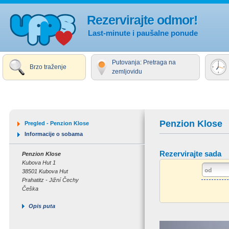
Rezervirajte odmor!
Last-minute i paušalne ponude
Putovanja: Pretraga na
Brzo traženje
zemljovidu
Penzion Klose
Pregled - Penzion Klose
Informacije o sobama
Rezervirajte sada
Penzion Klose
Kubova Hut 1
38501 Kubova Hut
Prahatitz - Jižní Čechy
Češka
Opis puta