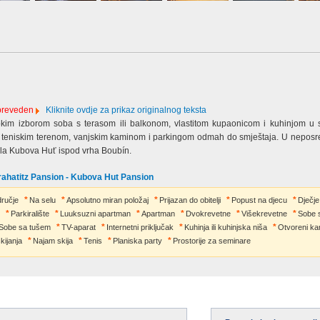
 preveden
Kliknite ovdje za prikaz originalnog teksta
kim izborom soba s terasom ili balkonom, vlastitom kupaonicom i kuhinjom u s
 s teniskim terenom, vanjskim kaminom i parkingom odmah do smještaja. U neposre
ela Kubova Huť ispod vrha Boubín.
rahatitz Pansion - Kubova Hut Pansion
dručje
Na selu
Apsolutno miran položaj
Prijazan do obitelji
Popust na djecu
Dječje 
Parkiralište
Luuksuzni apartman
Apartman
Dvokrevetne
Višekrevetne
Sobe 
Sobe sa tušem
TV-aparat
Internetni priključak
Kuhinja ili kuhinjska niša
Otvoreni ka
skijanja
Najam skija
Tenis
Planiska party
Prostorije za seminare