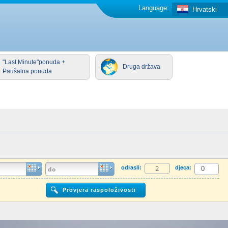
Language:
Hrvatski
"Last Minute"ponuda +
Druga država
Paušalna ponuda
odrasli:
djeca: