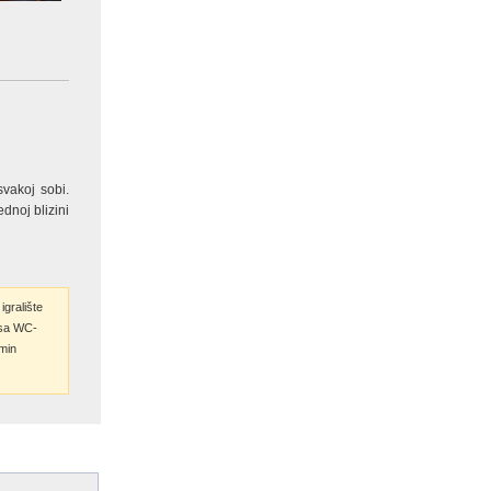
vakoj sobi.
dnoj blizini
igralište
sa WC-
min