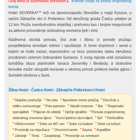
Ovaj tekst je automatski preveden
Kliknite ovdje za prikaz originalnog
teksta
Hotel SEVERKA*** leži na sjeverozapadu Slovačke u regiji Kysuce, u
općini Zákopčie dio U Polievkov. Od okružnog grada Čadca udaljen je
12 km. Pruža sveobuhvatno smještaj i prehranu kao i brojne mogućnosti
za aktivno provođenje slobodnog vremena ljeti i zimi.
Nádherná okolitá priroda, čist zrak i tišina iz prirode pružaju
posjetiteljima dovoljan odmor i opuštanje. K tome doprinosi i areal u
kojem se hotel nalazi, neposredno uz brzu planinsku rijeku okruženu
prostranim zelenim četinarskim šumama. S ovog mjesta vodi označena
turistička staza planinskih lanaca Javorníky i Beskydy, a slobodne
trenutke može obogatiti boravak u okolnoj prirodi prilikom berbe gljiva i
šumskih plodova u šumi.
Žilina Hotel - Čadca Hotel - Zákopčie-Polievkovci Hotel
Skijaško područje
Na selu
Apsolutno miran položaj
Doručak u
obliku samousluge
Polu-pansion
Vlastiti restoran
Bar
Regionalni
specijaliteti
Prijazan do obitelji
Dječje igralište
Ponuda organiziranog
slobodnog vremena djece
Kucni ljubimci dozvoljeni
Sef
Parkiralište
Višekrevetne
Sobe sa WC-om
Sobe sa kadom
Sobe sa tušem
Prostorije za nepušace
Otvoreni kamin
Sauna
Kupalište
Jahanje
Tenis
Zasjedanja
Prostorije za seminare