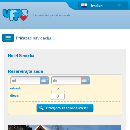
Hrvatski
Last-minute i paušalne ponude
Prikazati navigaciju
Brzo traženje
Hotel Severka
Putovanja: Pretraga na zemljovidu
Rezervirajte sada
"Last Minute"ponuda + Paušalna ponuda
odrasli:
djeca:
Druga država