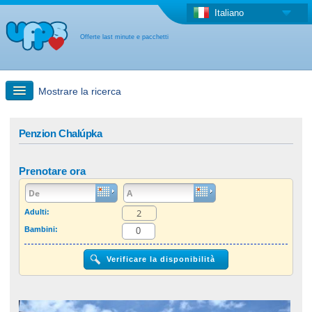
Italiano
Offerte last minute e pacchetti
Mostrare la ricerca
Ricerca rapida
Penzion Chalúpka
Viaggi: Ricerca con la mappa
Prenotare ora
Offerta last minute + Offerta forfettaria
Adulti:
Bambini:
Altro paese