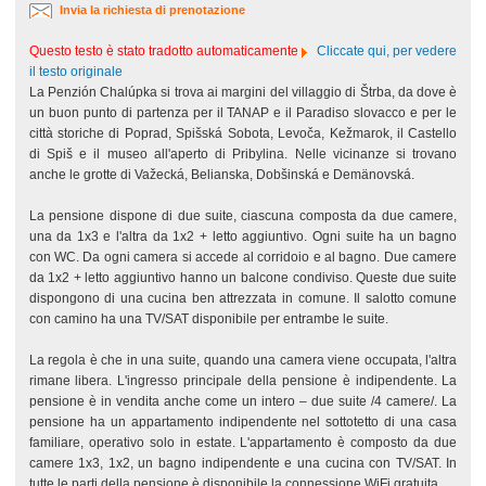
Invia la richiesta di prenotazione
Questo testo è stato tradotto automaticamente
Cliccate qui, per vedere
il testo originale
La Penzión Chalúpka si trova ai margini del villaggio di Štrba, da dove è
un buon punto di partenza per il TANAP e il Paradiso slovacco e per le
città storiche di Poprad, Spišská Sobota, Levoča, Kežmarok, il Castello
di Spiš e il museo all'aperto di Pribylina. Nelle vicinanze si trovano
anche le grotte di Važecká, Belianska, Dobšinská e Demänovská.
La pensione dispone di due suite, ciascuna composta da due camere,
una da 1x3 e l'altra da 1x2 + letto aggiuntivo. Ogni suite ha un bagno
con WC. Da ogni camera si accede al corridoio e al bagno. Due camere
da 1x2 + letto aggiuntivo hanno un balcone condiviso. Queste due suite
dispongono di una cucina ben attrezzata in comune. Il salotto comune
con camino ha una TV/SAT disponibile per entrambe le suite.
La regola è che in una suite, quando una camera viene occupata, l'altra
rimane libera. L'ingresso principale della pensione è indipendente. La
pensione è in vendita anche come un intero – due suite /4 camere/. La
pensione ha un appartamento indipendente nel sottotetto di una casa
familiare, operativo solo in estate. L'appartamento è composto da due
camere 1x3, 1x2, un bagno indipendente e una cucina con TV/SAT. In
tutte le parti della pensione è disponibile la connessione WiFi gratuita.