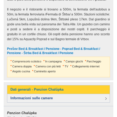
Il negozio e il ristorante si trovano a 500m, la fermata dell'autobus a
50m, la fermata ferroviaria /Fermata di Štrba/ a 500m. Stazioni sciistiche:
Lučivná 5km, Lopušná dolina 9km, Štrbské pleso 17km. Dal giardino si
gode una bella vista sul panorama dei Tatra Alte. Un gazebo con camino
e posti a sedere è a disposizione dei nostri ospiti. Il parcheggio è
gratuito in un cortile chiuso. Gli ospiti della pensione hanno uno sconto
del 15% su Aquacity Poprad e sul Bagno termale di Vrbov.
Prešov Bed & Breakfast / Pensione - Poprad Bed & Breakfast /
Pensione - Štrba Bed & Breakfast / Pensione
Comprensorio sciistico
In campagna
Campo giochi
Parcheggio
Camera doppia
Camera con più letti
TV
Collegamento internet
Angolo cucina
Caminetto aperto
Dati generali - Penzion Chalúpka
Informazioni sulle camere
Penzion Chalúpka