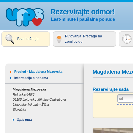
Rezervirajte odmor!
Last-minute i paušalne ponude
Putovanja: Pretraga na
Brzo traženje
zemljovidu
Magdalena Mez
Pregled - Magdalena Mezovska
Informacije o sobama
Rezervirajte sada
Magdalena Mezovska
Rolnícka 440/3
03105 Liptovsky Mikulas-Ondrašová
Liptovský Mikuláš - Žilina
Slovačka
Opis puta