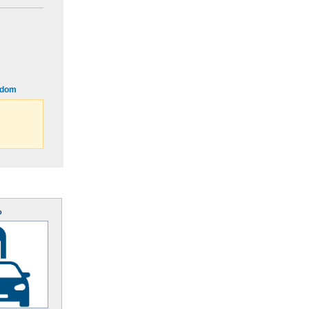
i dom
o