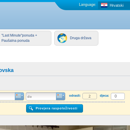
Language:
Hrvatski
"Last Minute"ponuda +
Druga država
Paušalna ponuda
ovska
odrasli:
djeca: