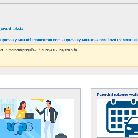
ijevod teksta
- Liptovský Mikuláš Planinarski dom - Liptovsky Mikulas-Ondrašová Planinarsk
at
Internetni priključak
Kuhinja ili kuhinjska niša
Rezerviraj najamno vozil