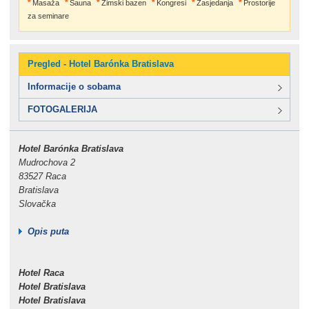
Masaža
Sauna
Zimski bazen
Kongresi
Zasjedanja
Prostorije
za seminare
Pregled - Hotel Barónka Bratislava
Informacije o sobama
FOTOGALERIJA
Hotel Barónka Bratislava
Mudrochova 2
83527 Raca
Bratislava
Slovačka
Opis puta
Hotel Raca
Hotel Bratislava
Hotel Bratislava