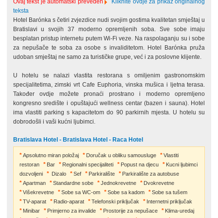
Ovaj tekst je automatski preveden
Kliknite ovdje za prikaz originalnog
teksta
Hotel Barónka s četiri zvjezdice nudi svojim gostima kvalitetan smještaj u
Bratislavi u svojih 37 moderno opremljenih soba. Sve sobe imaju
besplatan pristup internetu putem Wi-Fi veze. Na raspolaganju su i sobe
za nepušače te soba za osobe s invaliditetom. Hotel Barónka pruža
udoban smještaj ne samo za turističke grupe, već i za poslovne klijente.
U hotelu se nalazi vlastita restorana s omiljenim gastronomskim
specijalitetima, zimski vrt Cafe Euphoria, vinska mušica i ljetna terasa.
Također ovdje možete pronaći prostrano i moderno opremljeno
kongresno središte i opuštajući wellness centar (bazen i sauna). Hotel
ima vlastiti parking s kapacitetom do 90 parkirnih mjesta. U hotelu su
dobrodošli i vaši kućni ljubimci.
Bratislava Hotel - Bratislava Hotel - Raca Hotel
Apsolutno miran položaj
Doručak u obliku samousluge
Vlastiti
restoran
Bar
Regionalni specijaliteti
Popust na djecu
Kucni ljubimci
dozvoljeni
Dizalo
Sef
Parkiralište
Parkiralište za autobuse
Apartman
Standardne sobe
Jednokrevetne
Dvokrevetne
Višekrevetne
Sobe sa WC-om
Sobe sa kadom
Sobe sa tušem
TV-aparat
Radio-aparat
Telefonski priključak
Internetni priključak
Minibar
Primjerno za invalide
Prostorije za nepušace
Klima-uredaj