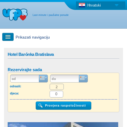
Hrvatski
Last-minute i paušalne ponude
Prikazati navigaciju
Brzo traženje
Hotel Barónka Bratislava
Putovanja: Pretraga na zemljovidu
Rezervirajte sada
"Last Minute"ponuda + Paušalna ponuda
odrasli:
djeca:
Druga država