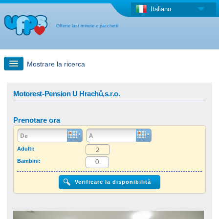
Italiano
Offerte last minute e pacchetti
Mostrare la ricerca
Ricerca rapida
Motorest-Pension U Hrachů,s.r.o.
Viaggi: Ricerca con la mappa
Prenotare ora
Offerta last minute + Offerta forfettaria
Adulti:
Bambini:
Altro paese