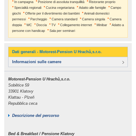
In campagna
Posizione di assoluta tranquillità
Ristorante proprio
Specialità regionali
Cucina vegetariana
Adatto alle famiglie
Campo
giochi
Offerte per il divertimento dei bambini
Animali domestici
permessi
Parcheggio
Camera standard
Camera singola
Camera
doppia
WC
Doccia
TV
Collegamento internet
Minibar
Adatto a
persone con handicap
Sala per seminari
Dati generali - Motorest-Pension U Hrachů,s.r.o.
Informazioni sulle camere
Motorest-Pension U Hrachů,s.r.o.
Sobětice 59
33901 Klatovy
Klattau - Plzeň
Repubblica ceca
Descrizione del percorso
Bed & Breakfast / Pensione Klatovy