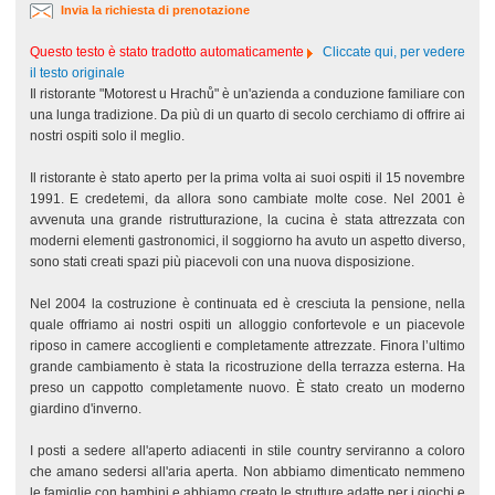
Invia la richiesta di prenotazione
Questo testo è stato tradotto automaticamente
Cliccate qui, per vedere
il testo originale
Il ristorante "Motorest u Hrachů" è un'azienda a conduzione familiare con
una lunga tradizione. Da più di un quarto di secolo cerchiamo di offrire ai
nostri ospiti solo il meglio.
Il ristorante è stato aperto per la prima volta ai suoi ospiti il 15 novembre
1991. E credetemi, da allora sono cambiate molte cose. Nel 2001 è
avvenuta una grande ristrutturazione, la cucina è stata attrezzata con
moderni elementi gastronomici, il soggiorno ha avuto un aspetto diverso,
sono stati creati spazi più piacevoli con una nuova disposizione.
Nel 2004 la costruzione è continuata ed è cresciuta la pensione, nella
quale offriamo ai nostri ospiti un alloggio confortevole e un piacevole
riposo in camere accoglienti e completamente attrezzate. Finora l’ultimo
grande cambiamento è stata la ricostruzione della terrazza esterna. Ha
preso un cappotto completamente nuovo. È stato creato un moderno
giardino d'inverno.
I posti a sedere all'aperto adiacenti in stile country serviranno a coloro
che amano sedersi all'aria aperta. Non abbiamo dimenticato nemmeno
le famiglie con bambini e abbiamo creato le strutture adatte per i giochi e