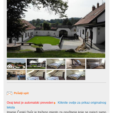
Pošalji upit
Ovaj tekst je automatski preveden
Kliknite ovdje za prikaz originalnog
teksta
Imanje Český Dvůr je traženo mjesto za opuštanje koje se nalazi samo