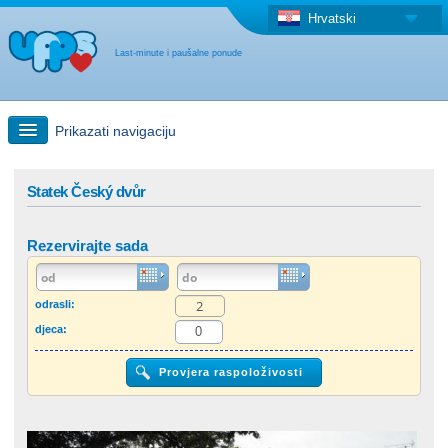
Hrvatski
Last-minute i paušalne ponude
Prikazati navigaciju
Brzo traženje
Statek Český dvůr
Putovanja: Pretraga na zemljovidu
Rezervirajte sada
"Last Minute"ponuda + Paušalna ponuda
odrasli:
djeca:
Druga država