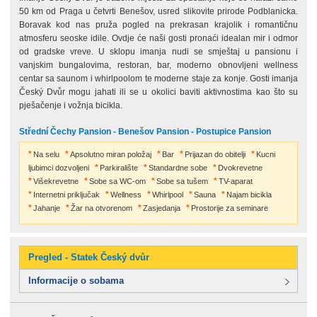
50 km od Praga u četvrti Benešov, usred slikovite prirode Podblanicka.
Boravak kod nas pruža pogled na prekrasan krajolik i romantičnu
atmosferu seoske idile. Ovdje će naši gosti pronaći idealan mir i odmor
od gradske vreve. U sklopu imanja nudi se smještaj u pansionu i
vanjskim bungalovima, restoran, bar, moderno obnovljeni wellness
centar sa saunom i whirlpoolom te moderne staje za konje. Gosti imanja
Český Dvůr mogu jahati ili se u okolici baviti aktivnostima kao što su
pješačenje i vožnja bicikla.
Střední Čechy Pansion - Benešov Pansion - Postupice Pansion
Na selu
Apsolutno miran položaj
Bar
Prijazan do obitelji
Kucni
ljubimci dozvoljeni
Parkiralište
Standardne sobe
Dvokrevetne
Višekrevetne
Sobe sa WC-om
Sobe sa tušem
TV-aparat
Internetni priključak
Wellness
Whirlpool
Sauna
Najam bicikla
Jahanje
Žar na otvorenom
Zasjedanja
Prostorije za seminare
Pregled - Statek Český dvůr
Informacije o sobama