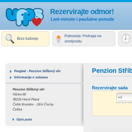
Rezervirajte odmor!
Last-minute i paušalne ponude
Putovanja: Pretraga na
Brzo traženje
zemljovidu
Penzion Stříb
Pregled - Penzion Stříbrný vítr
Informacije o sobama
Rezervirajte sada
Penzion Stříbrný vítr
Hůrka 68
38226 Horní Planá
Češki Krumlov - Jižní Čechy
Češka
Opis puta