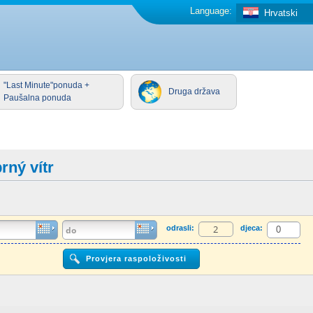
Language:
Hrvatski
"Last Minute"ponuda +
Druga država
Paušalna ponuda
rný vítr
odrasli:
djeca: