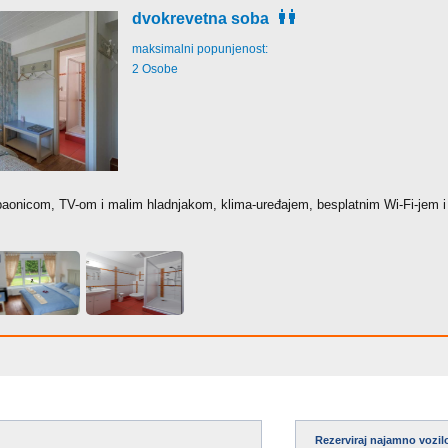
dvokrevetna soba
maksimalni popunjenost:
2 Osobe
paonicom, TV-om i malim hladnjakom, klima-uređajem, besplatnim Wi-Fi-jem i
Rezerviraj najamno vozil