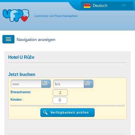
Deutsch
Lastminute und Pauschalangebote
Navigation anzeigen
Schnellsuche
Hotel U Růže
Reise: Landkarten-Suche
Jetzt buchen
Last Minute Angebot + Pauschalangebot
Erwachsene:
Kinder:
Anderes Land