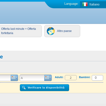
Language:
Italiano
Offerta last minute + Offerta
Altro paese
forfettaria
se
Adulti:
Bambini: