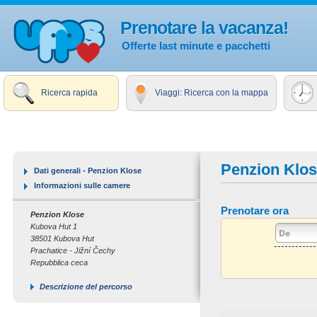
Prenotare la vacanza!
Offerte last minute e pacchetti
Ricerca rapida
Viaggi: Ricerca con la mappa
Penzion Klo
Dati generali - Penzion Klose
Informazioni sulle camere
Prenotare ora
Penzion Klose
Kubova Hut 1
38501 Kubova Hut
Prachatice - Jižní Čechy
Repubblica ceca
Descrizione del percorso