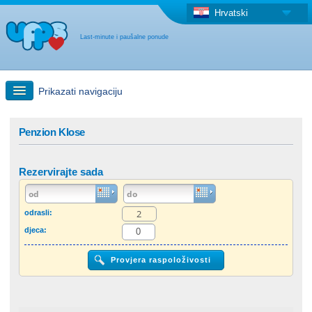
Hrvatski
Last-minute i paušalne ponude
Prikazati navigaciju
Brzo traženje
Penzion Klose
Putovanja: Pretraga na zemljovidu
Rezervirajte sada
"Last Minute"ponuda + Paušalna ponuda
odrasli:
djeca:
Druga država